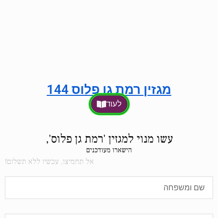
מגזין רמת גן פלוס 144
לעוד
עשו מנוי למגזין 'רמת גן פלוס',
הישארו מעודכנים
אל תחמיצו, עכשיו ללא תשלום!