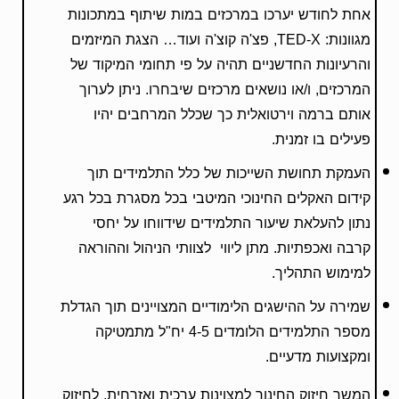
אחת לחודש יערכו במרכזים במות שיתוף במתכונות
מגוונות: TED-X, פצ'ה קוצ'ה ועוד… הצגת המיזמים
והרעיונות החדשניים תהיה על פי תחומי המיקוד של
המרכזים, ו/או נושאים מרכזים שיבחרו. ניתן לערוך
אותם ברמה וירטואלית כך שכלל המרחבים יהיו
פעילים בו זמנית.
העמקת תחושת השייכות של כלל התלמידים תוך
קידום האקלים החינוכי המיטבי בכל מסגרת בכל רגע
נתון להעלאת שיעור התלמידים שידווחו על יחסי
קרבה ואכפתיות. מתן ליווי לצוותי הניהול וההוראה
למימוש התהליך.
שמירה על ההישגים הלימודיים המצויינים תוך הגדלת
מספר התלמידים הלומדים 4-5 יח"ל מתמטיקה
ומקצועות מדעיים.
המשך חיזוק החינוך למצוינות ערכית ואזרחית, לחיזוק