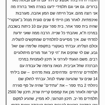
תלמידיה היו בלתי אמצעיים ויחד עם זה עם גבולות מאד
ברורים. גם אני וגם תלמידי ידענו בצורה מאד ברורה מה
אני רוצה מהם. אבל הייתה שם המון אהבה, מעורבות
ואיכפתיות. לאחר מכן הייתי 6 שנים סגנית מנהל ב"אנקורי"
שהיה בית ספר אחר, בית ספר ענק עם 10 כיתות בשכבה,
במרכז ת"א, ואהבתי כל שנייה. הרבה ממה שאני יודעת
למדתי שם. איך מסייעים לתלמידים שמתקשים להצליח.
וכולם הצליחו. עבדתי באנקורי בתקופה שלימדו שם יואל
גבע, שם לוי שהקים את "הי קיו" ועוד מורים מיתולוגיים
רבים. משם הגעתי לעירוני א' תיכון לאמנויות במרכז
הברנז'ה שתל אביבית. הנאה צרופה של עבודה עם
תלמידים יצירתיים ומדהימים, צוות מדהים – שם ביליתי
14 שנים עד שהגיעה שעתי לנהל. עברתי לחולון שם
ניהלתי 2 בתי ספר – את "עתידים" שהיה על סף סגירה
וקריסה ולאחר מכן את קמפוס קריית שרת, תיכון של 2500
תלמידים מז'-יב. תיכון הטרוגני, לא ממיין, שהגיע למקום