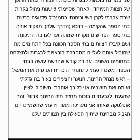
שני במדינה בזכאות לבגרות בזכות העבודה יוצאת הדופן
של הצוות המיוחד. לאחר שסיימתי 6 שנות ניהול בקרית
שרת עברתי לקרן רשי וכיהנתי כסמנכ"ל פדגוגיה ברשת
בתי הספר שהקימה – דרכא (הדרך שלה), תפקיד אורך.
בתי ספר הפרושים מקרית שמונה ועד לערבה התיכונה
ושם קיבלו הצוותים בתי הספר הכוונה בכל התחומים מה
שהוביל אותם לעלייה מסחררת בזכאויות לבגרות ולהצלחה
בתחומים השונים. עבודת קודש שהרשת עושה בבתי
הספר. משם הגעתי לתחנתי הנוכחית הסוגרת את המעגל
– ראש מנהל החינוך, הנוער והצעירים בעיר בה גדלתי
ואותה ואת תושביה אני כל כך אוהבת. חשוב לי לציין
שהגעתי לגבעתיים בזכות מחזיק תיק החינוך פרופ' יזהר
אופלטקה שאותו אני מעריכה מאוד וידעתי שהשמיים הם
הגבול מבחינת שיתוף הפעולה בין הצוותים שלנו