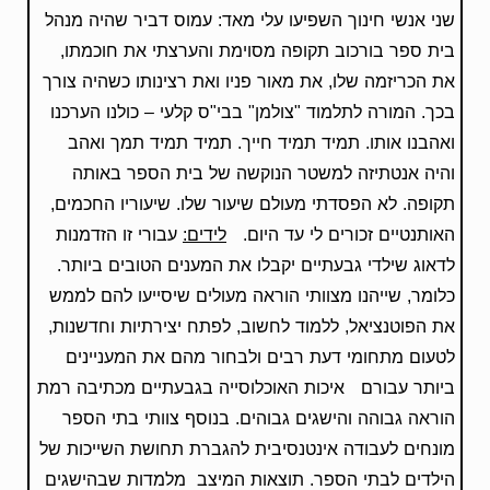
שני אנשי חינוך השפיעו עלי מאד: עמוס דביר שהיה מנהל
בית ספר בורכוב תקופה מסוימת והערצתי את חוכמתו,
את הכריזמה שלו, את מאור פניו ואת רצינותו כשהיה צורך
בכך. המורה לתלמוד "צולמן" בבי"ס קלעי – כולנו הערכנו
ואהבנו אותו. תמיד תמיד חייך. תמיד תמיד תמך ואהב
והיה אנטתיזה למשטר הנוקשה של בית הספר באותה
תקופה. לא הפסדתי מעולם שיעור שלו. שיעוריו החכמים,
האותנטיים זכורים לי עד היום.
לידים:
עבורי זו הזדמנות
לדאוג שילדי גבעתיים יקבלו את המענים הטובים ביותר.
כלומר, שייהנו מצוותי הוראה מעולים שיסייעו להם לממש
את הפוטנציאל, ללמוד לחשוב, לפתח יצירתיות וחדשנות,
לטעום מתחומי דעת רבים ולבחור מהם את המעניינים
ביותר עבורם איכות האוכלוסייה בגבעתיים מכתיבה רמת
הוראה גבוהה והישגים גבוהים. בנוסף צוותי בתי הספר
מונחים לעבודה אינטנסיבית להגברת תחושת השייכות של
הילדים לבתי הספר. תוצאות המיצב מלמדות שבהישגים