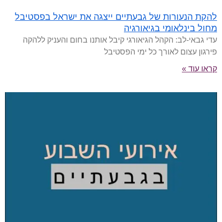
להקת הנעורות של גבעתיים ייצגה את ישראל בפסטיבל
מחול בינלאומי בגיאורגיה
עדי גבאי-לב: הקהל הגיאורגי קיבל אותנו בחום והעניק ללהקה
פירגון עצום לאורך כל ימי הפסטיבל
קראו עוד »