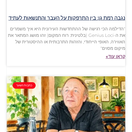
נגבה רמת גן: בין התרפקות על העבר והתנשאות לעתיד
"הדילמה הכי רגישה של ההתחדשות העירונית היא איך משמרים
את ה-Genius Loci (בלטינית: רוח המקום) זהו מושג המתאר את
האווירה, האופי הייחודי, והזהות התרבותית או ההיסטורית של
מיקום מסוים"
קראו עוד»
כתבות השער