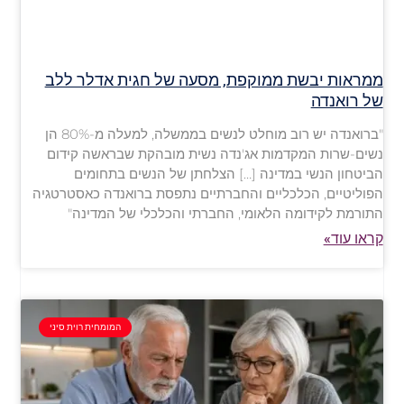
ממראות יבשת ממוקפת, מסעה של חגית אדלר ללב
של רואנדה
"ברואנדה יש רוב מוחלט לנשים בממשלה, למעלה מ-80% הן
נשים-שרות המקדמות אג'נדה נשית מובהקת שבראשה קידום
הביטחון הנשי במדינה […] הצלחתן של הנשים בתחומים
הפוליטיים, הכלכליים והחברתיים נתפסת ברואנדה כאסטרטגיה
התורמת לקידומה הלאומי, החברתי והכלכלי של המדינה"
קראו עוד»
המומחית רוית סיני