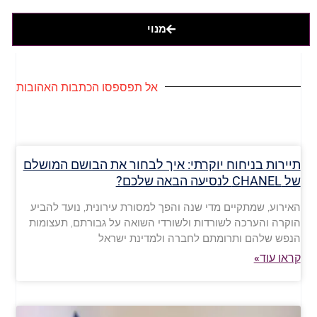
מנוי
אל תפספסו הכתבות האהובות
תיירות בניחוח יוקרתי: איך לבחור את הבושם המושלם
של CHANEL לנסיעה הבאה שלכם?
האירוע, שמתקיים מדי שנה והפך למסורת עירונית, נועד להביע
הוקרה והערכה לשורדות ולשורדי השואה על גבורתם, תעצומות
הנפש שלהם ותרומתם לחברה ולמדינת ישראל
קראו עוד»