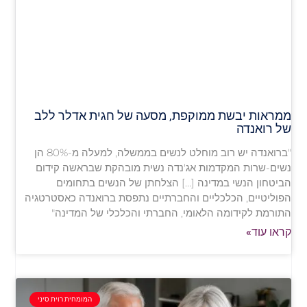
ממראות יבשת ממוקפת, מסעה של חגית אדלר ללב
של רואנדה
"ברואנדה יש רוב מוחלט לנשים בממשלה, למעלה מ-80% הן
נשים-שרות המקדמות אג'נדה נשית מובהקת שבראשה קידום
הביטחון הנשי במדינה […] הצלחתן של הנשים בתחומים
הפוליטיים, הכלכליים והחברתיים נתפסת ברואנדה כאסטרטגיה
התורמת לקידומה הלאומי, החברתי והכלכלי של המדינה"
קראו עוד»
המומחית רוית סיני