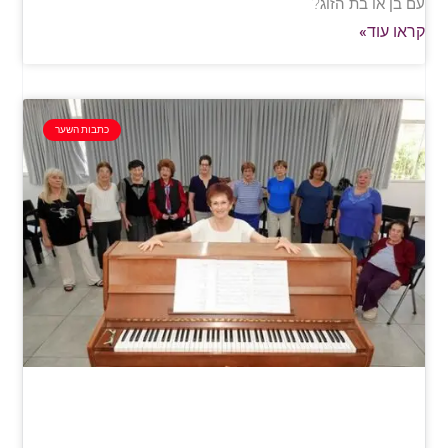
עם בן או בת הזוג?
קראו עוד»
כתבות השער