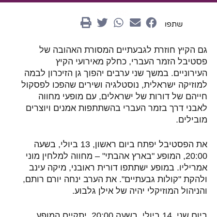
20.12.2025
שתפו
גם הקיץ חוזרת לגבעתיים המסורת האהובה של
פסטיבל הזמר העברי, כחלק מאירועי הקיץ
העירוניים. במשך שני ערבים יהפוך גן הזיכרון לבמה
למוזיקה ישראלית, נוסטלגיה ושירים שהפכו לפסקול
חייהם של דורות של ישראלים, עם מופעי מחווה
לאבני דרך בזמר העברי בהשתתפות אמנים ויוצרים
מובילים.
את הפסטיבל יפתח ביום ראשון, 13 ביולי, בשעה
20:00, המופע "בארץ אהבתי" – מחווה למלחין מוני
אמריליו. במופע ישתתפו דורית ראובני, מיקה עינב
ולהקת "קולות גבעתיים". את הערב ינחה יורם רותם,
והניהול המוזיקלי יהיה של אילן גלבוע.
ביום שני, 14 ביולי, בשעה 20:00, יתקיים המופע