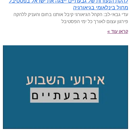
להקת הנעורות של גבעתיים ייצגה את ישראל בפסטיבל
מחול בינלאומי בגיאורגיה
עדי גבאי-לב: הקהל הגיאורגי קיבל אותנו בחום והעניק ללהקה
פירגון עצום לאורך כל ימי הפסטיבל
קראו עוד »