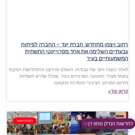
רחוב ויצמן מתחדש: חברת יעד – החברה לפיתוח
גבעתיים השלימה את אחד מפרוייקטי התשתית
המשמעותיים בעיר
לאחר כשנה וחצי של עבודות, הושלם פרויקט ההתחדשות המקיף
באחד מצירי התנועה המרכזיים בעיר, שכלל שדרוג תשתיות,
חידוש המרחב הציבורי והסדרת התנועה
קראו עוד»
כתבות השער
לחדשות הנדלן מחוז דן