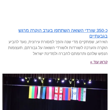
כ-350 שורדי השואה השתתפו בערב הוקרה מרגש
בגבעתיים
האירוע, שמתקיים מדי שנה והפך למסורת עירונית, נועד להביע
הוקרה והערכה לשורדות ולשורדי השואה על גבורתם, תעצומות
הנפש שלהם ותרומתם לחברה ולמדינת ישראל
קראו עוד »