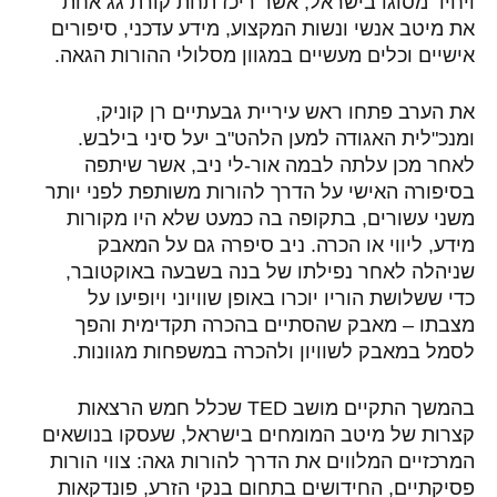
ויחיד מסוגו בישראל, אשר ריכז תחת קורת גג אחת
את מיטב אנשי ונשות המקצוע, מידע עדכני, סיפורים
אישיים וכלים מעשיים במגוון מסלולי ההורות הגאה.
את הערב פתחו ראש עיריית גבעתיים רן קוניק,
ומנכ"לית האגודה למען הלהט"ב יעל סיני בילבש.
לאחר מכן עלתה לבמה אור-לי ניב, אשר שיתפה
בסיפורה האישי על הדרך להורות משותפת לפני יותר
משני עשורים, בתקופה בה כמעט שלא היו מקורות
מידע, ליווי או הכרה. ניב סיפרה גם על המאבק
שניהלה לאחר נפילתו של בנה בשבעה באוקטובר,
כדי ששלושת הוריו יוכרו באופן שוויוני ויופיעו על
מצבתו – מאבק שהסתיים בהכרה תקדימית והפך
לסמל במאבק לשוויון ולהכרה במשפחות מגוונות.
בהמשך התקיים מושב
TED
שכלל חמש הרצאות
קצרות של מיטב המומחים בישראל, שעסקו בנושאים
המרכזיים המלווים את הדרך להורות גאה: צווי הורות
פסיקתיים, החידושים בתחום בנקי הזרע, פונדקאות