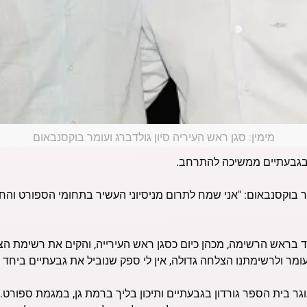
מימין: סגן ראש העיריה סיון גולדברג ועומר בוקסנבאום
 בגבעתיים ממשיכה להתרחב.
 עומר בוקסנבאום: "אני שמח לתרום מניסיוני העשיר בתחומי הספורט והח
), יליד גבעתיים, בוגר בית הספר גורדון בגבעתיים ותיכון בליך ברמת גן, במגמת 