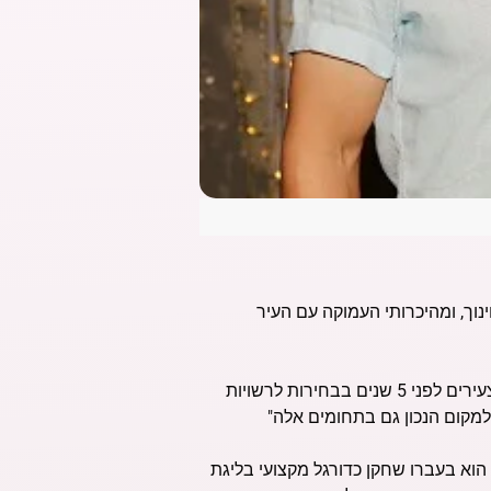
ינוך, ומהיכרותי העמוקה עם העיר
יו"ר הסיעה סיון גולדברג (30), שגם יעמוד בראש הרשימה, מכהן כיום כסגן ראש העירייה, והקים את רשימת הצעירים לפני 5 שנים בבחירות לרשויות
ספורט. הוא בעברו שחקן כדורגל מקצועי בליגת