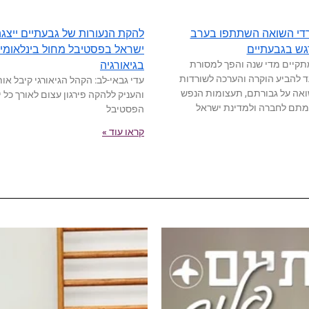
3 שורדי השואה השתתפו בערב
להקת הנעורות של גבעתיים ייצג
גש בגבעתיים
ישראל בפסטיבל מחול בינלאומי
תקיים מדי שנה והפך למסורת
בגיאורגיה
עד להביע הוקרה והערכה לשורדות
עדי גבאי-לב: הקהל הגיאורגי קיבל אות
ואה על גבורתם, תעצומות הנפש
והעניק ללהקה פירגון עצום לאורך כל י
מתם לחברה ולמדינת ישראל
הפסטיבל
קראו עוד »