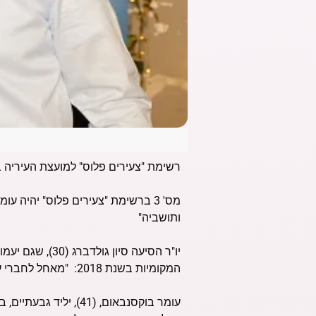
רשימת "צעירים פלוס" למועצת העיריה
מס' 3 ברשימת "צעירים פלוס" יהיה
ותושביה"
המקומיות בשנת 2018: "מאחל לחברי עומר ולרשימתנו הצלחה גדולה, אין לי ספק שנוביל את גבעתיים ביחד למקום הנכון גם בתחומים אלה"
עומר בוקסנבאום, (41