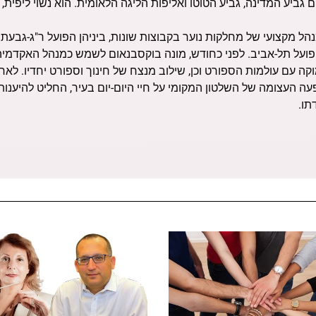
 גביע המדינה, גביע הטוטו ואליפות הליגה הלאומית. הוא נשוי ליפית, 
 מקצועי של מחלקות נוער בקבוצות שונות, ביניהן הפועל ר"ג-גבעתיי
ועל תל-אביב. לפני כחודש, מונה בוקסבנאום לשמש כמנהל האקדמי
ה עם עולמות הספורט וכן, שילוב מנצח של חינוך וספורט יחדיו. לאחר
 העצומה של השלטון המקומי על חיי היום-יום בעיר, החליט להיענו
תו.