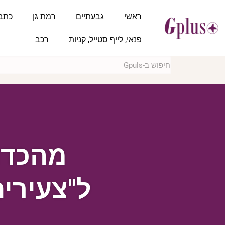
ראשי
גבעתיים
רמת גן
כתב
פנאי, לייף סטייל, קניות
רכב
מהכדו
ל"צעירי