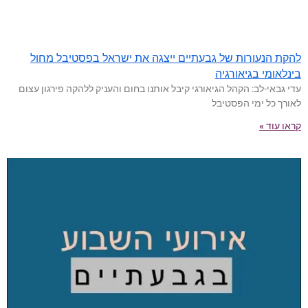
להקת הנעורות של גבעתיים ייצגה את ישראל בפסטיבל מחול
בינלאומי בגיאורגיה
עדי גבאי-לב: הקהל הגיאורגי קיבל אותנו בחום והעניק ללהקה פירגון עצום
לאורך כל ימי הפסטיבל
קראו עוד »