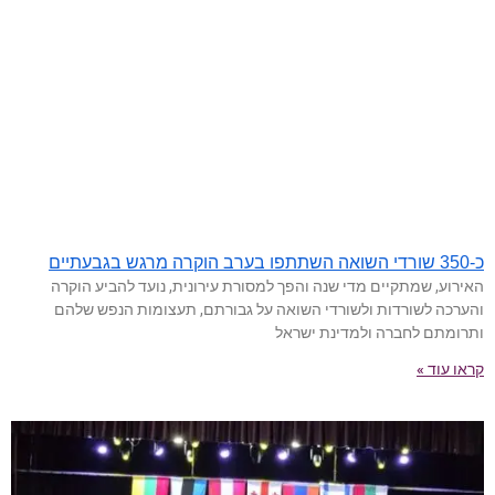
כ-350 שורדי השואה השתתפו בערב הוקרה מרגש בגבעתיים
האירוע, שמתקיים מדי שנה והפך למסורת עירונית, נועד להביע הוקרה
והערכה לשורדות ולשורדי השואה על גבורתם, תעצומות הנפש שלהם
ותרומתם לחברה ולמדינת ישראל
קראו עוד »