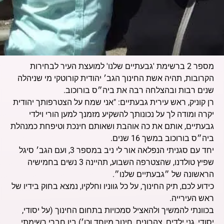
מספר 2 ברשימת 'גבעתיים שלנו' למועצת העיר לבחירות
הקרובות, תהיה אשת החינוך הגב׳ יהודית קורוטקי מי שניהלה
שנים רבות ובהצלחה רבה את ביה״ס בורוכוב.
רן קוניק, ראש עירית גבעתיים: "אני שמח על הצטרפותך יהודית
יקרה ומודה לך על נכונותך להשקיע מזמנך למען הורי וילדי
גבעתיים, אותם את כה אוהבת ושאותם חינכת וטיפחת כמנהלת
ביה״ס בורוכוב במשך 16 שנים.
יחד עם סגניתי הנפלאה אור לי ניב במספר 3, ועם הגב׳ סיגל
שפיץ טולדנו, שהצטרפה השבוע, תהיינה 3 נשים בחמישיה
הראשונה של ״גבעתיים שלנו״.
כידוע לכם, תיק החינוך, על כל גווניו וחלקיו, נמצא בחוק בידיו של
ראש העירייה.
בכוונתי להמשיך ולהאציל סמכויות בתחום החינוך (על יסודי,
יסודי, גני ילדים, צהרונים, חינוך מיוחד וכו׳) בין חברי רשימתי,