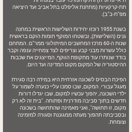
תת-קרקעיות (מתחנת אליפלט בתל אביב ועד היציאה
מפ"ת-ב"ב).
בשנת 1955 רוכזו יחידות השלישות הראשית במחנה
גנים (השלישות), ובשטחו המוקף חומות הוקם בראשית
שנות ה-60 מרכז המחשבים המיתולוגי ממר"ם. המתחם
כולל עשרות מבני קבע וצריפים לצד צמחייה ענפה וקבר
בודד שנותרו עוד מתקופת הווקף, המייצגים את שכבות
ההיסטוריה של המקום מקום המדינה ועד היום.
הפיכת הבסיס לשכונה אזרחית היא במידה רבה סגירת
מעגל עבורי. המקום, שבו סמכו עליי כנערה לשמור על
ילדי השכונה, יהפוך עכשיו למקום, שבו יגדלו דורות
חדשים בתוך סביבה מודרנית ופתוחה. "בית זה לא רק
מקום, זו תחושה", ואני מאמינה שהתחושה בשכונה
ובסביבתה תהפוך מעתה ממגוננת וסגורה למזמינה
וצומחת.