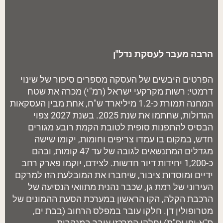
הרבה מעבר לעסקת נדל"ן
הפרטים היבשים של העסקה מספרים סיפור של שינוי
דרמטי: רשות מקרקעי ישראל (רמ"י) מכרה את שטח
המחנה תמורת כ-1.2 מיליארד ש"ח, אחת מבין העסקאות
הגדולות, שחתמו את שנת 2025. בשנת 2027 צפוי
הבסיס להתפנות סופית לטובת הקמת רובע מגורים
חדש, במקום בו עמדו צריפים וחומות, יקומו שישה
מגדלים המתנשאים לגובה של עד 47 קומות, ובהם
כ-1,200 יחידות דיור חדשות. לצידם, יוקמו פארק רחב
ידיים ומוסדות ציבור, שיחברו את המובלעת הזו למרקם
העירוני של רמת גן, שכבר נהנית מתוואי הנסיעה של
הרכבת הקלה, הקו הראשון במערכת הסעת ההמונים של
מטרופולין דן. חלקו עובר במפלס הרחוב (בבת ים,
ת"א-יפו ופ"ת) וחלקו המרכזי עובר במנהרות