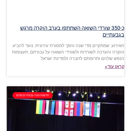
כ-350 שורדי השואה השתתפו בערב הוקרה מרגש
בגבעתיים
האירוע, שמתקיים מדי שנה והפך למסורת עירונית, נועד להביע
הוקרה והערכה לשורדות ולשורדי השואה על גבורתם, תעצומות
הנפש שלהם ותרומתם לחברה ולמדינת ישראל
קראו עוד»
חדשות העיר גבעתיים פלוס