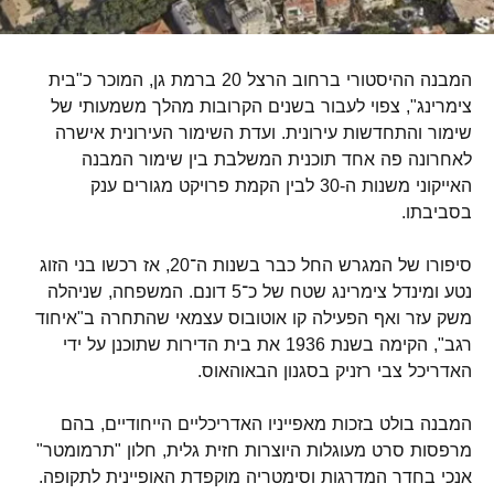
המבנה ההיסטורי ברחוב הרצל 20 ברמת גן, המוכר כ"בית
צימרינג", צפוי לעבור בשנים הקרובות מהלך משמעותי של
שימור והתחדשות עירונית. ועדת השימור העירונית אישרה
לאחרונה פה אחד תוכנית המשלבת בין שימור המבנה
האייקוני משנות ה-30 לבין הקמת פרויקט מגורים ענק
בסביבתו.
סיפורו של המגרש החל כבר בשנות ה־20, אז רכשו בני הזוג
נטע ומינדל צימרינג שטח של כ־5 דונם. המשפחה, שניהלה
משק עזר ואף הפעילה קו אוטובוס עצמאי שהתחרה ב"איחוד
רגב", הקימה בשנת 1936 את בית הדירות שתוכנן על ידי
האדריכל צבי רזניק בסגנון הבאוהאוס.
המבנה בולט בזכות מאפייניו האדריכליים הייחודיים, בהם
מרפסות סרט מעוגלות היוצרות חזית גלית, חלון "תרמומטר"
אנכי בחדר המדרגות וסימטריה מוקפדת האופיינית לתקופה.