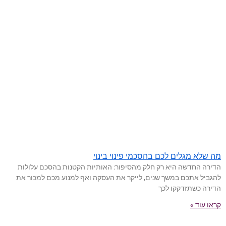
מה שלא מגלים לכם בהסכמי פינוי בינוי
הדירה החדשה היא רק חלק מהסיפור: האותיות הקטנות בהסכם עלולות
להגביל אתכם במשך שנים, לייקר את העסקה ואף למנוע מכם למכור את
הדירה כשתזדקקו לכך
קראו עוד »