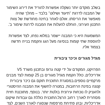
בשלב מוקדם יותר נשקלה אפשרות להוריד את דירוג השימור
של המבנה לדרגת "תיעוד ושילוט" בלבד – מהלך שהיה
מאפשר את הריסתו. אולם לאחר בחינה מחודשת של צוות
התכנון העירוני, הוחלט להעלות את המבנה לדרגת שימור ב'.
המשמעות היא כי המבנה יישמר במלוא נפחו, לצד אפשרות
להוספת שתי קומות בנסיגה מעל הגג והקמת בנייה חדשה
בצמוד אליו.
מגדל מגורים וכיכר ציבורית
הפרויקט, המקודם על ידי
קטה גרופ
ובתכנון משרד
V5
אדריכלים
, כולל הקמת מגדל מגורים בן 25 קומות לצד מבנים
מרקמיים נוספים.במסגרת התוכנית תוקם גם כיכר ציבורית
קטנה בפינת הרחובות, במטרה לחשוף את המבנה ההיסטורי
ולהעניק לו נוכחות עירונית בולטת יותר. בנוסף, מתוכננת חזית
מסחרית לאורך רחוב הרצל.התוכנית כוללת גם עבודות שיקום
אדריכליות, ובהן פתיחת מרפסות שנסגרו לאורך השנים, לצד