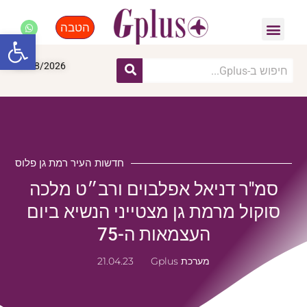
הטבה
פנאי, לייף סטייל, קניות
התחדשות עירונית
מומחים מקצועיים
פתח סרגל
08/08/2026
חדשות העיר רמת גן פלוס
סמ"ר דניאל אפלבוים ורב״ט מלכה
סוקול מרמת גן מצטייני הנשיא ביום
העצמאות ה-75
מערכת Gplus
21.04.23