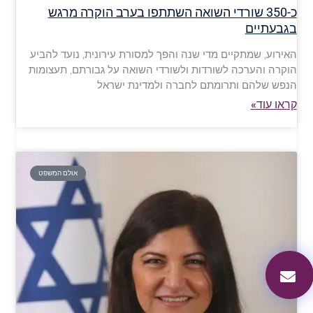
כ-350 שורדי השואה השתתפו בערב הוקרה מרגש
בגבעתיים
האירוע, שמתקיים מדי שנה והפך למסורת עירונית, נועד להביע
הוקרה והערכה לשורדות ולשורדי השואה על גבורתם, תעצומות
הנפש שלהם ותרומתם לחברה ולמדינת ישראל
קראו עוד»
אולם המשפט