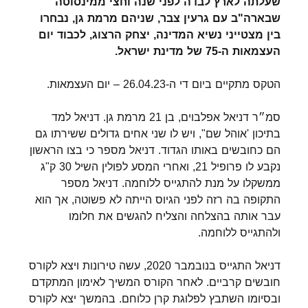
שעלתה לארץ לבדה לפני שנה וחצי ממינסוטה
שבארה"ב עם גרעין צבר, שניהם מרמת גן, נבחרו
בין מצטייני נשיא המדינה, יצחק הרצוג, לכבוד יום
העצמאות ה-75 של מדינת ישראל.
הטקס מתקיים ביום די ה-26.04.23 – יום העצמאות.
סמ״ר דניאל אפלבוים, בן 21 מרמת גן. דניאל למד
בתיכון 'אוהל שם", ויש לו שני אחים גדולים ששירתו גם
הם כחובשים באותו הגדוד. דניאל מספר כי בצו הראשון
נקבע לו פרופיל 21, ואחרי המסע לפולין השיל 30 ק"ג
ממשקלו על מנת להתגייס ללוחמה. דניאל מספר
התקופה בה רזה לפני הגיוס הייתה לא פשוטה, אך הוא
עבר אותה בהצלחה והצליח להגשים את חלומו
ולהתגייס ללוחמה.
דניאל התגייס בנובמבר 2020, עשה טירונות ויצא לקורס
חובשים קרביים. לאחר הקורס המשיך לאימון המתקדם
ובסיומו השתבץ לפלוגת קרן כלוחם. בהמשך יצא לקורס