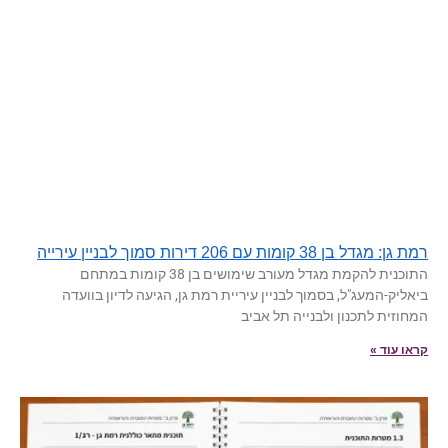
רמת גן: מגדל בן 38 קומות עם 206 דירות סמוך לבניין עירייה
התוכנית להקמת מגדל מעורב שימושים בן 38 קומות במתחם
ביאליק-המעג"ל, בסמוך לבניין עיריית רמת גן, הגיעה לדיון בוועדה
המחוזית לתכנון ולבנייה תל אביב
קראו עוד »