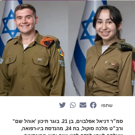
שתפו
סמ״ר דניאל אפלבוים, בן 21. בוגר תיכון 'אוהל שם"
ו
רב״ט מלכה סוקול, בת 24, מהנדסת ביו-רפואה,