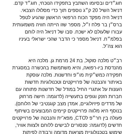
חוג״דים ובסיומו השתבץ בתפקידו הנוכחי, חוג״ד קדם.
דניאל השיל 20 ק״ג נוספים תוך כדי מסלולו הצבאי.
דניאל היה מפקד הכוח הרפואי הראשון שהגיע לטפל
ברס״ן בר פלח ז״ל, מספר שזו הייתה חוויה משמעותית
עבורו שלעולם לא ישכח. סבו של דניאל היה לוחם
בפלמ״ח. דניאל מספר כי הדבר שהכי ישראלי בעיניו
הוא צה"ל.
רב״ט מלכה סוקול, בת 24 מרמת גן. מלכה היא
מהנדסת ביו-רפואה, והיא משתמשת בהכשרה במסגרת
תפקידה כמש״קית מו״פ וחדשנות. מלכה עוסקת
באיתור והנבטה של פרוייקטים וטכנולוגיות חדשות
העונות על אתגרי החיל במודל של חדשנות פתוחה עם
חברות הזנק וגופים בתעשייה (לדוגמה: חישה מרחוק
של מדדים פיזיולוגיים, אמדן מצב קוגנטיבי של הלוחם).
בנוסף היא מלווה פרוייקטים קיימים המבוצעים בשיתוף
פעולה בין חר״פ לCTO, מפא"ית והנבטה של פרוייקטים
חדשים (לדוגמה: סנסורים לבישים ללוחם ולצוות אוויר,
שימוש בטכנולוגיית מציאות מדומה ורבודה לפיתות