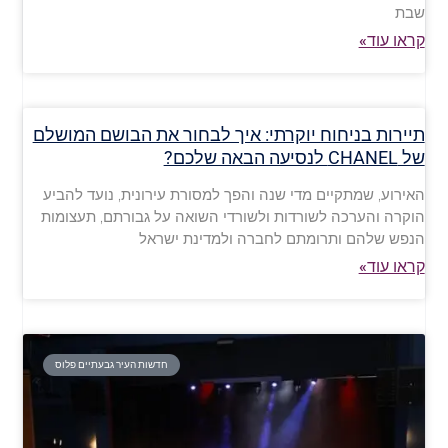
שבת
קראו עוד»
תיירות בניחוח יוקרתי: איך לבחור את הבושם המושלם
של CHANEL לנסיעה הבאה שלכם?
האירוע, שמתקיים מדי שנה והפך למסורת עירונית, נועד להביע
הוקרה והערכה לשורדות ולשורדי השואה על גבורתם, תעצומות
הנפש שלהם ותרומתם לחברה ולמדינת ישראל
קראו עוד»
חדשות העיר גבעתיים פלוס