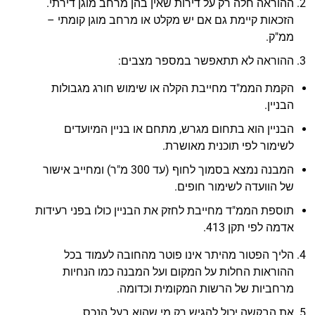
ההוראה חלה רק על דירות שאין בהן מרחב מוגן דירתי.
הזכאות קיימת גם אם יש מקלט או מרחב מוגן קומתי –
ממ"ק.
ההוראה לא תתאפשר במספר מצבים:
הקמת הממ"ד מחייבת הקלה או שימוש חורג מגבולות
הבניין.
הבניין הוא בתחום מגרש, מתחם או בניין המיועדים
לשימור לפי תוכנית מאושרת.
המבנה נמצא בסמוך לחוף (עד 300 מ"ר) ומחייב אישור
של הוועדה לשימור חופים.
תוספת הממ"ד מחייבת לחזק את הבניין כולו בפני רעידות
אדמה לפי תקן 413.
הליך הפטור מהיתר אינו פוטר מהחובה לעמוד בכל
ההוראות החלות על המקום ועל המבנה כמו הנחיות
מרחביות של הרשות המקומית וכדומה.
את הבקשה יכול להגיש רק מי שהוא בעל הנכס.