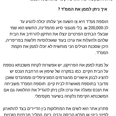
איך ניתן לממן את הממ"ד ?
הוספת ממ"ד היא צו השעה אך עלותו יכולה להגיע עד
לכ-200,000 ₪. בלי מנגנוני סיוע מהמדינה, החשש הוא שמי
שבעלי הבתים הפרטיים ינצלו את התיקון להרחיב את הבית
שלהם ולהעלות את ערכו בעוד שאוכלוסיות חלשות בפריפריה,
היכן שסכנת הטילים הכי מוחשית לא יוכלו לממן את הקמת
הממ"ד.
על מנת לממן את הפרויקט, יש אפשרות לקחת משכנתא נוספת
על הבית הקיים. כמו במקרה של שיפוץ או הרחבת הנכס יש
להציג לבנק אישורים מהגורמים המוניציפליים וממהנדס שאכן
מדובר בתוספת מאושרת לבית קיים. תוספת הממ"ד משביחה
את הנכס ומעלה את ערכו ולכן ניתן להגדיל את ההלוואה גם אם
המשכנתא הקיימת נלקחה בשיעור מקסימלי.
פתרון אחר הוא לשים את המחלוקות בין הדיירים בצד להתארגן
לפינוי בינוי או תמ"א הריסה ובניה. כיום, ההליך מבחינת הזכויות