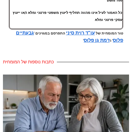
Dun's 100
כל האמור לעיל אינו מהווה תחליף ליעוץ משפטי פרטני ומלא ו/או ייעוץ
עסקי פרטני ומלא
עו"ד רוית סיני
גבעתיים
טור המומחית של
התפרסם במגזינים '
פלוס
רמת גן פלוס
' ו'
'
כתבות נוספות של המומחית