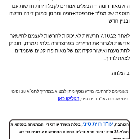
הוא מאוד דומה – הבעלים אמורים לקבל דירות חדשות עם
תוספת של ממ"ד +מרפסת+חניה ומחסן וכמובן דירה חדשה
ובניין חדש.
לאחר 7.10.23 הרשויות לא יכולות להרשות לעצמם להישאר
אדישות ולגרור את הדיירים בפרוצדורה בלתי נגמרת, וחובתן
לתת מענה ואישור לקידומם של מאות פרויקטים שעומדים
לצאת לדרך…
בהצלחה.
מעוניינים להרחיב?
מידע נוסף ניתן למצוא במדריך לתמ"א 38 ופינוי
הקליקו כאן
בינוי שכתבה עו"ד רוית סיני,
עו"ד רוית סיני
הכותבת,
, בעלת משרד עורכי דין המתמחה בעסקאות
תמ"א 38 ופינוי בינוי מהמובילים בתחום התחדשות עירונית בדירוג