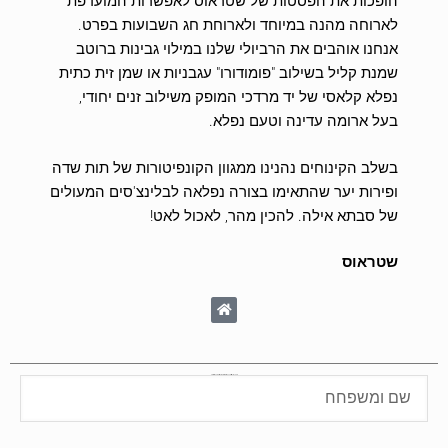
הופכות את הפסטות של שטראוס לאפשרות המועדפת
לארוחה מהנה במיוחד ולארוחת חג השבועות בפרט.
אנחנו אוהבים את הרביולי שלנו במילוי גבינות ברוטב
שמנת קליל בשילוב "פומודורו" עגבניות או שמן זית כתית
נפלא קלאסי של יד מרדכי המופק משילוב זנים יחודי,
בעל ארומה עדינה וטעם נפלא.
בשלב הקינוחים נהנינו ממגוון הקונפיטורות של תות שדה
ופירות יער שהתאימו בצורה נפלאה לבלינצ'סים המעולים
של סבתא אילה. להכין מהר, לאכול לאט!
שטראוס
הירשמו למנוי למגזין "גבעתיים פלוס" בכל גיליון כתבות וטורים מעניינים ומעמיקים, עכשיו בחינם