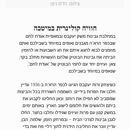
צילום: הדס ניצן
חוויה קולינרית במיטבה
במחלבת גבינות משק יעקבס ובמאפיית אגדת לחם
שבכפר הרא"ה מגבנים ואופים במיוחד בשבילכם ואתם
מוזמנים לבוא לחגוג איתם את חג השבועות או להזמין
הביתה את גבינות הבוטיק שלהם העשויות מחלב בקר,
צאן ועיזים יחד עם לחמי הבוטיק של "אגדת לחם",
שנאפים במיוחד בשבילכם.
כשיצחק ורות יעקבס הגיעו לכפר הרא"ה ב-1936 עדיין
חלבו את הפרות בידיים. השממה השוררת בכל והביצות
שמסביב לא הפילו את רוחם, וכאן החליטו לקבוע את
ביתם ולהגשים את חלומם לישוב הארץ. באותם ימים,
במשק קטן עם פרות ועיזים שגידלו וחלבו בחצר, החלו
לגבן גבינות לצרכי הבית – ובמרחק הזמן, שלמה, הבן,
עדיין זוכר את החליבה הידנית לתוך דליי פח ואת בדי