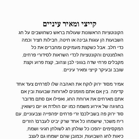
קייצי ומאיר עיניים
הקונוטציות הראשונות שעולות בראש כשחושבים על חג
השבועות הן עוגות גבינה או חיטה, חבילות חציר וכמה
כדי חלב. אבל כשקצת מעמיקים ומחברים את כל
האלמנטים והקונטציות לכדי השראות לסידורי פרחים,
מקבלים פרחי שדה בגווני לבן וצהוב, קצת פרוע וקצת
שובב ובעיקר קייצי ומאיר עיניים.
אמיר מסוד ירוק לוקח את האהבה שלו לפרחים צעד אחד
קדימה. בין אם אתם מוזמנים לארוחות שבועות ובין אם
אתם מארחים את ארוחת החג, ואפילו אם סתם מדובר
בחגיגה של אירוע משמח כמו יום הולדת או יום נישואין,
סוד ירוק פה בשבילכם! זרי פרחים יפהפייה וצבעוניים, עם
ריח משכר, שישמחו כל אחד שרק יביט לעברם! הזרים
המקסימים יהפכו כל שולחן חג לשולחן חגיגי ושמח,
כיאות לחג השבועות, וכמובן שהם ישמחו גם לעצב