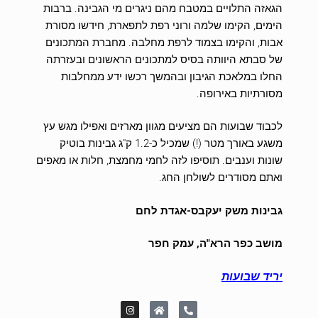
הגאזה התלויים במטבח מהם ניגרים מי הגבינה. ברבות
הימים, הקימו שלמה ורוני רפת לתפארת, חידשו מסורת
אבות, והקימו בצמוד לרפת מחלבה. מחברת המתכונים
של סבתא היוותה בסיס למתכונים הראשונים ובעזרתה
החלו במלאכת הגיבון ובהמשך רכשו ידע ממחלבות
מסורתיות באירופה.
לכבוד שבועות הם מציעים מגוון מארזים ואפילו מגש עץ
משגע באורך מטר (!) שמכיל כ-1.2 ק"ג גבינות בוטיק
שונות וענבים. תוסיפו לזה לחמי מחמצת, חלות או מאפים
ואתם מסודרים לשולחן החג.
גבינות משק יעקבס-אגדת לחם
מושב כפר הרא"ה, עמק חפר
יריד שבועות