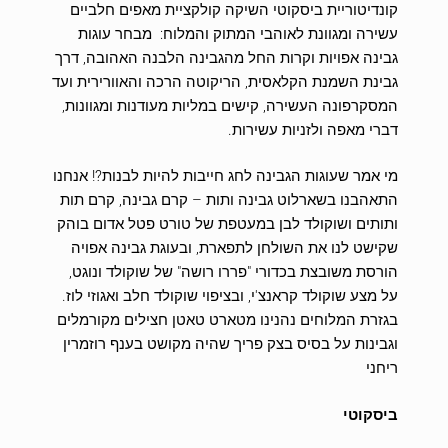
קונדיטוריית ביסקוטי השיקה קולקציית מאפים חלביים
עשירה ומגוונת לאוהבי המתוק והמלוח: מבחר עוגות
גבינה אפויות וקרות החל מהגבינה הלבנה האהובה, דרך
גבינת השמנת הקלאסית, הריקוטה הרכה והאוורירית ועד
המסקרפונה העשירה, קישים במליות מעודנות ומגוונות,
דברי מאפה ולזניות עשירות.
מי אמר שעוגות הגבינה לחג חייבות להיות לבנות?! אנחנו
התאהבנו בשארלוט גבינה ותות – קרם גבינה, קרם תות
ותותים ושוקולד לבן במעטפת של טורט פטל אדום בוהק
שקישט לנו את השולחן לתפארת, ובעוגת גבינה אפויה
הורסת משובצת בכדורי "פררו רושה" של שוקולד ונוגט,
על מצע שוקולד קראנצ'י, ובציפוי שוקולד חלב ואגוזי לוז.
בגזרת המלוחים נהנינו מטארט טאטן חצילים מקורמלים
וגבינות על בסיס בצק פריך שהיה מקושט בענף רוזמרין
ריחני
ביסקוטי