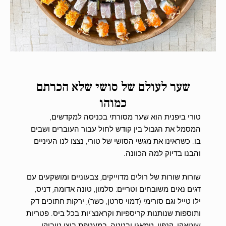
שער לעולם של סושי שלא הכרתם
כמוהו
טורי ביפנית הוא שער מסורתי בכניסה למקדשים,
המסמל את הגבול בין קודש לחול עבור העוברים ושבים
בו. כשראינו את מגשי הסושי של טורי, נצצו לנו העיניים
והבנו בדיוק למה הכוונה.
שורות שורות של רולים מדוייקים, צבעוניים ומושקעים עם
דגים נאים משובחים וטריים: סלמון, טונה אדומה, דניס,
ילו טייל וגם סורימי (דמוי סרטן, כשר), ירקות חתוכים דק
ותוספות שנותנות קריספיות וקראנצ'יות בכל ביס. פטריות
שיטאקי, קנפיו, טמאגו ובטטה, במעטפת ביצי טוביקו