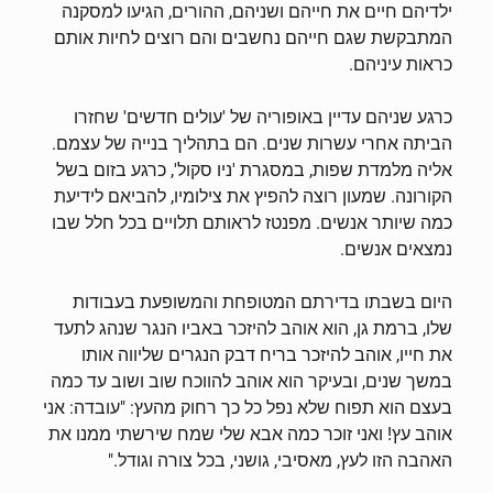
ילדיהם חיים את חייהם ושניהם, ההורים, הגיעו למסקנה
המתבקשת שגם חייהם נחשבים והם רוצים לחיות אותם
כראות עיניהם.
כרגע שניהם עדיין באופוריה של 'עולים חדשים' שחזרו
הביתה אחרי עשרות שנים. הם בתהליך בנייה של עצמם.
אליה מלמדת שפות, במסגרת 'ניו סקול', כרגע בזום בשל
הקורונה. שמעון רוצה להפיץ את צילומיו, להביאם לידיעת
כמה שיותר אנשים. מפנטז לראותם תלויים בכל חלל שבו
נמצאים אנשים.
היום בשבתו בדירתם המטופחת והמשופעת בעבודות
שלו, ברמת גן, הוא אוהב להיזכר באביו הנגר שנהג לתעד
את חייו, אוהב להיזכר בריח דבק הנגרים שליווה אותו
במשך שנים, ובעיקר הוא אוהב להווכח שוב ושוב עד כמה
בעצם הוא תפוח שלא נפל כל כך רחוק מהעץ: "עובדה: אני
אוהב עץ! ואני זוכר כמה אבא שלי שמח שירשתי ממנו את
האהבה הזו לעץ, מאסיבי, גושני, בכל צורה וגודל."