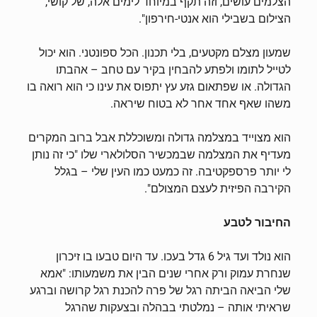
הצלמים עושים, וזה תקף במיוחד לימים אלה, של קושי,
הצילום בשבילי הוא אנטי-חירפון".
שמעון מצלם מקטעים, בלי תכנון. הכל ספונטני. הוא יכול
לטייל לתומו ולפתע להבחין בקיר עם טחב – אהבתו
הגדולה. או שפתאום גזע עץ יתפוס את עינו כי הוא רואה בו
משהו שאף אחד אחר לא בטוח שיראה.
הוא מצוייד במצלמה גדולה ומשוכללת אבל ברוב המקרים
מעדיף את המצלמה שבמכשיר הסלולארי שלו "כי זה נותן
לי יותר פרספקטיבה. זה כמעט כמו העין שלי – בגלל
הקירבה הפיזית לעצם המצולם".
החיבור לטבע
הוא נולד ועד גיל 6 גדל בעכו. עד היום טבעו בו זיכרון
שנחרת עמוק ורק אחרי שנים הבין את משמעותו: "אמא
שלי הביאה הביתה רגל של פרה להכנת רגל קרושה וברגע
שראיתי אותה – נמלטתי בבהלה ובצעקות שהרגל