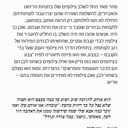
מהר מאד החל לשלב צילומים שלו בחנויות הריהוט
והאביזרים, להשלמת האוירה שהם יצרו עבור לקוחותיהם.
תחילה לא העז לתלותם, רק הראה אותם, במחשב,
ללקוחות נבחרים שסבר כי יבינו את הרוח שבהם. ואכן כך
היה. אנשים אהבו וזה היה השלב בו החליט להעביר את
צילומיו לבדי קנבס ענקיים, שהתאימו לבתים המידות של
רוב לקוחותיו. בתחילת הדרך היו צילומי הענק שעל בדי
הקנבס – בצבע, ואז הוא פיתח תיאוריה לפיה "צבע
בצילומים הוא כמו מייק-אפ ואילו צילומים בשחור-לבן הם
הם הדבר העוצמתי והמרשים"- כהגדרתו. ומאז הוא מצלם
בשחור-לבן, ואכן צילומיו לא מותירים את הצופה בהם –
אדיש.
הוא אוהב להווכח שוב ושוב עד כמה בעצם הוא תפוח
שלא נפל כל כך רחוק מהעץ: "עובדה: אני אוהב עץ! ואני
זוכר כמה אבא שלי שמח שירשתי ממנו את האהבה הזו
לעץ, מאסיבי, גושני, בכל צורה וגודל"