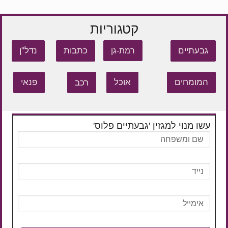
קטגוריות
גבעתיים
כתבות
נדל"ן
רמת-גן
המומחים
אוכל
רכב
פנאי
עשו מנוי למגזין 'גבעתיים פלוס'