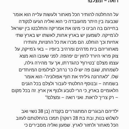
רואה – ומצלם!
על ההחלטה להותיר הכל מאחור ולעשות עלייה הוא אומר
שנבעה בין היתר מהעובדה כי הוא ואליה הגיעו לנקודה
בחייהם בה הבינו כי מיצו את אמריקה והתלבטו בין ישראל
לג'מייקה. לשמעון יש בארץ אחות, לאשתו יש בארץ שתי
אחיות וכך הוחלט. הם מכרו את כל החנויות, והותירו
מאחוריהם בית מדהים ומרהיב ביופיו – באי ג'מייקה, על
צוק פראי היורד לחוץ ים יפהפה. לפני שעזבו הוא מצא
עצמו מצלם 'בטירוף' כהגדרתו, אך עד מהירה גילה,
לשמחתו, שגם פה יש לו כר נרחב לצילומים המיוחדים
שלו. "לאחרונה גיליתי את חוף אפולוניה"- הוא אומר
בשמחה – ובנוסף החלטתי לעבור ולצלם בכל הגנים
הלאומיים בארץ, כי הרי לטבע ולנוף אין ארץ. זה בכל מקום
– רק צריך לראות. ואני רואה – ומצלם!"
ילדיהם הבוגרים המתגוררים בקנדה (בן 38 נשוי ואב
לשלוש בנות, ובת בת 28 רווקה) תמכו בהחלטתם לעזוב
הכל מאחור ולחזור לארץ. שמעון ואליה מסבירים כי