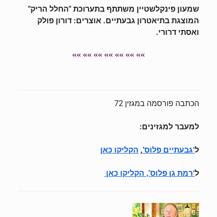
שמעון פינקלשטיין משתתף בתערוכת "החלל הריק"
המוצגת בתיאטרון גבעתיים. אוצרים: דורון פולק
ואסתי דרורי.
»» »» »» »» »» »» »»
הכתבה פורסמה במגזין 72
למעבר למגזינים:
ל
,
‘גבעתיים פלוס’
הקליקו כאן
ל
‘רמת גן פלוס’, הקליקו כאן