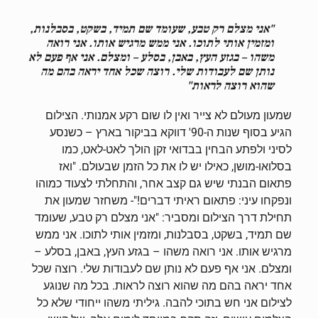
"אני מצלם רק טבע, שעומד שם תמיד, בשקט, בסבלנות,
ומזמין אותי לתוכו. אני ממש מרגיש אותו. אני רואה
משהו – בגזע העץ, באבן, בסלע – ומצלם. אני אף פעם לא
נותן שם לעבודות שלי. רוצה שכל אחד יראה בהם מה
שהוא רוצה לראות"
שמעון מעולם לא צייר ואין לו שום רקע אמנותי. הצילום
הגיע בסוף שנות ה-90' דווקא בביקור בארץ – כשנסע
לסיני ולפתע הבחין בבדואי זקן הולך לאט-לאט, כמו
בסלואו-מושן, כאילו יש לו את כל הזמן שבעולם. "ואז
פתאום הבנתי שיש גם קצב אחר, והתחלתי לצעוד כמוהו
ונפקחו עיני: פתאום ראיתי דברים!"- משחזר שמעון את
תחילת דרך הצילום ומסביר: "אני מצלם רק טבע, שעומד
שם תמיד, בשקט, בסבלנות, ומזמין אותי לתוכו. אני ממש
מרגיש אותו. אני רואה משהו – בגזע העץ, באבן, בסלע –
ומצלם. אני אף פעם לא נותן שם לעבודות שלי. רוצה שכל
אחד יראה בהם מה שהוא רוצה לראות. בכל מה שנוגע
לצילום אני חש בתוכי להבה. גיליתי משהו ייחודי שלא כל