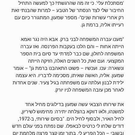
'מסתכלת עלי'. כי זה מה שהרגשתי! כך למעשה התחיל
החיבור שלי לצד הנסתר של הטבע – למרות שהבנתי זאת
רק אחרי עשרות שנים"- מספר שמעון, המתגורר כיום עם
רעייתו אליה, ברמת גן.
"מעכו עברה המשפחה לבני ברק. אבא היה נגר ואמא
הייתה אחות – והם הלכו בעקבות הפרנסה. ואז עברה
המשפחה לחולון, שם כבר למדתי עד סיום בית הספר
המקצועי. ועם זאת, כל השנים האלה, הזיקה הייתה
ונשארה: עכו. ועכשיו – פשוט התאהבנו ברמת גן" – אומר
שמעון. אליה, האשה שאיתו, מסכימה לדבריו. היא עצמה
ילידת לבנון ועלתה עם משפחתה בגיל צעיר. שנים אחדות
לאחר מכן עזבה המשפחה לניו יורק.
את שירותו הצבאי עשה שמעון בדילוגים מחיל אחד
למשנהו, ולאו דווקא בהצלחה יתירה: מחימוש לשיריון,
לחיל האויר, ולבסוף לחיל הים. "בסיום שירותי, ב-1972,
דודים שלחו לי כרטיס לבאפלו. שם נפתח בפני עולם חדש
ובשובי – הכל הפריע לי. בתוך זמן קצר פרצה מלחמת יום