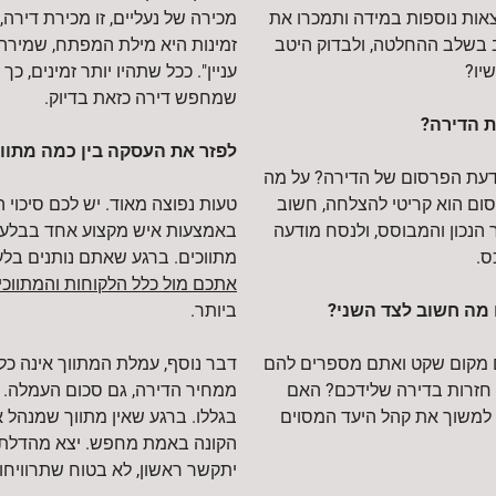
אות נוספות במידה ותמכרו את
מכירה של נעליים, זו מכירת דירה
 בשלב ההחלטה, ולבדוק היטב
זמינות היא מילת המפתח, שמירה ע
שיו?
עניין". ככל שתהיו יותר זמינים, 
שמחפש דירה כזאת בדיוק.
 הדירה?
לפזר את העסקה בין כמה מתווכ
דעת הפרסום של הדירה? על מה
 הוא קריטי להצלחה, חשוב
טעות נפוצה מאוד. יש לכם סיכוי 
 הנכון והמבוסס, ולנסח מודעה
באמצעות איש מקצוע אחד בבלעדי
ס.
מתווכים. ברגע שאתם נותנים בלע
אתכם מול כלל הלקוחות והמתווכי
מה חשוב לצד השני?
ביותר.
ם מקום שקט ואתם מספרים להם
דבר נוסף, עמלת המתווך אינה כלו
חזרות בדירה שלידכם? האם
ממחיר הדירה, גם סכום העמלה. א
 למשוך את קהל היעד המסוים
בגללו. ברגע שאין מתווך שמנהל 
הקונה באמת מחפש. יצא מהדלת? כ
יתקשר ראשון, לא בטוח שתרוויחו 