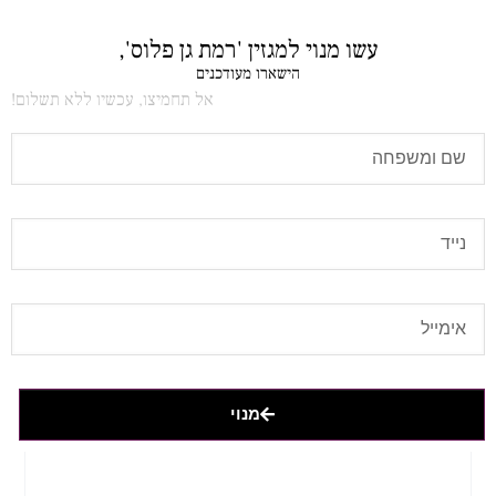
עשו מנוי למגזין 'רמת גן פלוס',
הישארו מעודכנים
אל תחמיצו, עכשיו ללא תשלום!
מנוי