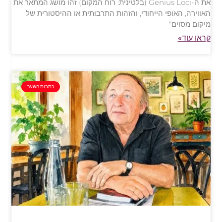
את ה-Genius Loci (בלטינית: רוח המקום) זהו מושג המתאר את
האווירה, האופי הייחודי, והזהות התרבותית או ההיסטורית של
מיקום מסוים"
קראו עוד»
כתבות השער