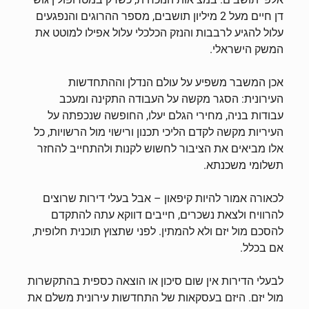
דן חיים מעל 2 מיליון תושבים, מספר ההרוגים והנפגעים
עלול להגיע לרבבות והנזק הכלכלי עלול אפילו למוטט את
המשק הישראלי.
אכן המשבר משפיע על עולם הנדלן וההתחדשות
העירונית: הסגר מקשה על העבודה התקינה ומעכב
עבודות בניה, מחירי הגלם יעלו, החופשה שנכפתה על
העיריות מקשה לקדם הליכי תכנון ורישוי מול הרשויות, כל
אלו מביאים את הציבור לחשוש לקנות ולהתחייב להחזר
תשלומי משכנתא.
לכאורה אמור להיות קיפאון – אבל בעלי דירות שרוצים
להרוויח ולצאת נשכרים, חייבים דווקא עתה להתקדם
להסכם מול יזם ולא להמתין. לפני שתצוץ תוכנית חלופית,
אם בכלל.
לבעלי הדירות אין שום סיכון או הוצאה כספית בהתקשרות
מול יזם. היזם בעסקאות של התחדשות עירונית משלם את