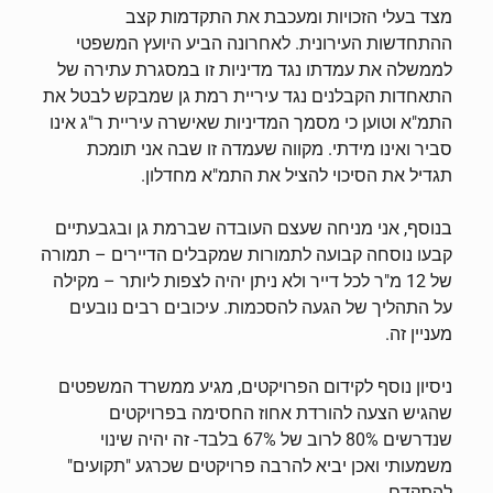
מצד בעלי הזכויות ומעכבת את התקדמות קצב
ההתחדשות העירונית. לאחרונה הביע היועץ המשפטי
לממשלה את עמדתו נגד מדיניות זו במסגרת עתירה של
התאחדות הקבלנים נגד עיריית רמת גן שמבקש לבטל את
התמ"א וטוען כי מסמך המדיניות שאישרה עיריית ר"ג אינו
סביר ואינו מידתי. מקווה שעמדה זו שבה אני תומכת
תגדיל את הסיכוי להציל את התמ"א מחדלון.
בנוסף, אני מניחה שעצם העובדה שברמת גן ובגבעתיים
קבעו נוסחה קבועה לתמורות שמקבלים הדיירים – תמורה
של 12 מ"ר לכל דייר ולא ניתן יהיה לצפות ליותר – מקילה
על התהליך של הגעה להסכמות. עיכובים רבים נובעים
מעניין זה.
ניסיון נוסף לקידום הפרויקטים, מגיע ממשרד המשפטים
שהגיש הצעה להורדת אחוז החסימה בפרויקטים
שנדרשים 80% לרוב של 67% בלבד- זה יהיה שינוי
משמעותי ואכן יביא להרבה פרויקטים שכרגע "תקועים"
להתקדם.