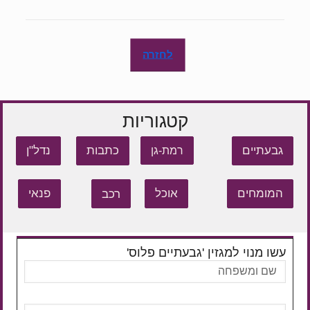
לחזרה
קטגוריות
גבעתיים
כתבות
נדל"ן
רמת-גן
המומחים
אוכל
רכב
פנאי
עשו מנוי למגזין 'גבעתיים פלוס'