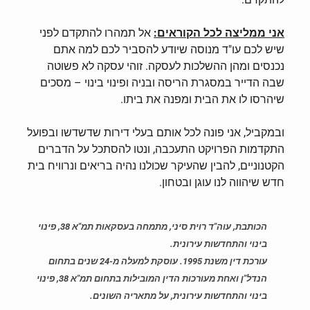
אני ממליצה לכל הקוראים:
אל תמהרו להתקדם לפני
שיש לכם עו"ד מנוסה שיודע להסביר לכם למה אתם
נכנסים ומהן ההשלכות לעסקה. זוהי עסקה לא פשוטה
שבה הדייר במסגרת הריסה ובניה ופינוי בינוי – מסכים
שיהרסו לו את הבית ומפנה את ביתו.
ובמקביל, אני פונה לכל אותם בעלי דירות שדשדשו ובפועל
התקדמות הפרויקט התעכבה, ונטו להסתכל על הדברים
הקטנוניים, להבין שהעיקר שכולנו נהיה בריאים ונרוויח בית
חדש שיהווה לנו עוגן ובטחון.
הכותבת, עוה"ד רוית סיני, מתמחה בעסקאות תמ"א 38, פינוי
בינוי והתחדשות עירונית.
עורכת דין משנת 1995. עוסקת למעלה מ-24 שנים בתחום
הנדל"ן ואחת מעורכות הדין המובילות בתחום תמ"א 38, פינוי
בינוי והתחדשות עירונית, על מתאריה השונים.