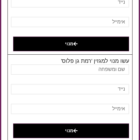
מנוי
עשו מנוי למגזין 'רמת גן פלוס'
מנוי