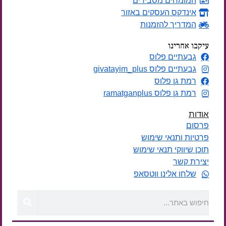
המומחים מסבירים
אינדקס העסקים באזור
המדריך להזמנות
עיקבו אחרינו
גבעתיים פלוס
גבעתיים פלוס givatayim_plus
רמת גן פלוס
רמת גן פלוס ramatganplus
אודות
פרסום
פרטיות ותנאי שימוש
תוכן שיווקי תנאי שימוש
יצירת קשר
שלחו אלינו ווטסאפ