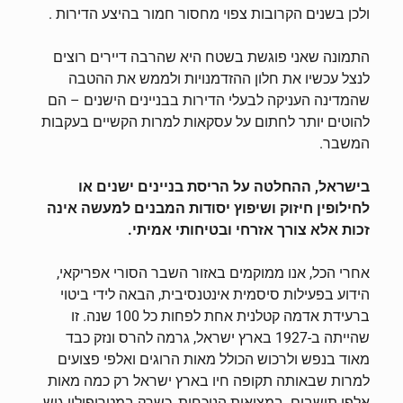
ולכן בשנים הקרובות צפוי מחסור חמור בהיצע הדירות .
התמונה שאני פוגשת בשטח היא שהרבה דיירים רוצים
לנצל עכשיו את חלון ההזדמנויות ולממש את ההטבה
שהמדינה העניקה לבעלי הדירות בבניינים הישנים – הם
להוטים יותר לחתום על עסקאות למרות הקשיים בעקבות
המשבר.
בישראל, ההחלטה על הריסת בניינים ישנים או
לחילופין חיזוק ושיפוץ יסודות המבנים למעשה אינה
זכות אלא צורך אזרחי ובטיחותי אמיתי.
אחרי הכל, אנו ממוקמים באזור השבר הסורי אפריקאי,
הידוע בפעילות סיסמית אינטנסיבית, הבאה לידי ביטוי
ברעידת אדמה קטלנית אחת לפחות כל 100 שנה. זו
שהייתה ב-1927 בארץ ישראל, גרמה להרס ונזק כבד
מאוד בנפש ולרכוש הכולל מאות הרוגים ואלפי פצועים
למרות שבאותה תקופה חיו בארץ ישראל רק כמה מאות
אלפי תושבים. במציאות הנוכחית, כשרק במטרופולין גוש