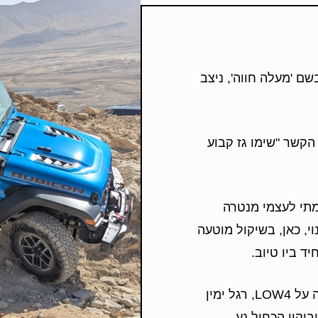
שם 'מעלה חווה', ניצב
הקשר "שימו גז קבוע
מתי לעצמי מנטרה
י, כאן, בשיקול מוטעה
ד ביו טיוב.
ידית ההילוכים הקצרה נקבעה על LOW4, רגל ימין
יקון הכחול נע