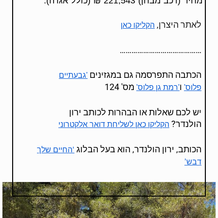
מחיר (רכב מבחן) 221,543 ₪ (כולל אגרה).
לאתר היצרן,
הקליקו כאן
……………………………………
הכתבה התפרסמה גם במגזינים
'גבעתיים
ו
מס' 124
פלוס'
'רמת גן פלוס'
יש לכם שאלות או הבהרות לכותב ירון
הולנדר?
הקליקו כאן לשליחת דואר אלקטרוני
הכותב, ירון הולנדר, הוא בעל הבלוג
‘החיים שלך
דבש’