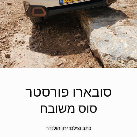
סובארו פורסטר
סוס משובח
כתב וצילם: ירון הולנדר