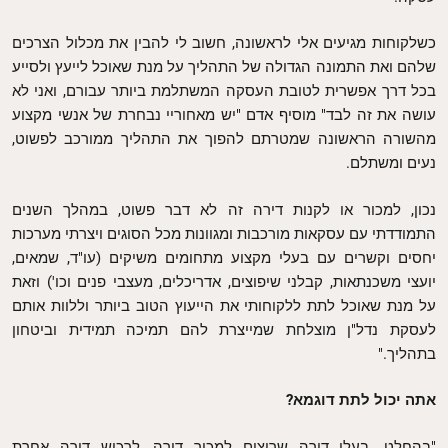
כשלקוחות מגיעים אלי לראשונה, חשוב לי להבין את מכלול הצרכים
שלהם ואת התמונה הגדולה של התהליך על מנת שאוכל לייעץ ולסייע
בכל דרך אפשרית לטובת העסקה המשתלמת ביותר עבורם, ואני לא
עושה את זה לבד" מוסיף אדם "יש מאחוריי נבחרת של אנשי מקצוע
מהשורה הראשונה שמטרתם להפוך את התהליך ממורכב לפשוט,
נעים ומשתלם.
נכון, למכור או לקנות דירה זה לא דבר פשוט, במהלך השנים
התמודדתי עם עסקאות מורכבות ומגוונות מכל הסוגים ויצרתי מערכות
יחסים וקשרים עם בעלי מקצוע מתחומים משיקים (עו"ד, שמאים,
יועצי משכנתאות, קבלני שיפוצים, אדריכלים, מעצבי פנים וכו') וזאת
על מנת שאוכל לתת ללקוחותי את הייעוץ הטוב ביותר וללוות אותם
לעסקת נדל"ן מוצלחת שמייצרת להם תמיכה תמידית וביטחון
בתהליך."
אתה יכול לתת דוגמא?
"בהחלט. בעלי דירה שרוצים למכור דירה, לרכוש דירה אחרת