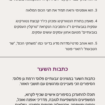
3. הוא אופטימי ורואה תמיד את חצי הכוס המלאה
4. מאמין בתורת הנטוורקינג ומכהן כיו"ר קבוצת נטוורקינג
עסקית בגבעתיים ר"ג והסביבה הנקראת "טרקלין העסקים
בגבעתיים" מטעם ארגון עסקים עושים עסקים.
5. הוא אוהב סרטי/סדרות מדע בדיוני כמו "משחקי הכס", "שר
הטבעות" ו"הארי פוטר
כתבות השער
כתבות השער במגזינים 'גבעתיים פלוס' ו'רמת גן פלוס'.
הסיפורים הכי מעניינים ומרגשים עם תושבי האזור.
תוכלו להתעדכן בסיפורים אישיים שכיף לקרוא,
המשפיעים והמשפיעות לטובה, מדריכי אופנה ואוכל,
יחסים ומשפחה, אקטואליה מקומית וספורט, גמלאים