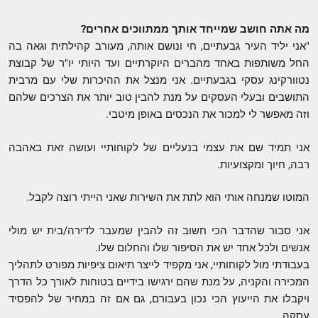
מה אתה חושב שמייחד אותך ממתווכים אחרים?
"אני יליד העיר גבעתיים, חי ונושם אותה, מעורב קהילתית וגאה בה
החל משותפות באחד מהברים היוקרתיים ועד היותי יו"ר של קבוצת
נטוורקינג עסקי בגבעתיים. אני מנצל את ההיכרות שלי עם מרבית
התושבים ובעלי העסקים על מנת להבין טוב יותר את הצרכים שלהם
וזה מאפשר לי למכור את הנכסים באופן מיטבי.
אני תמיד שם את עצמי בנעליים של לקוחותיי ועושה זאת באהבה
רבה, חיוך ומקצועיות.
המוטו שמנחה אותי הוא לתת את השירות שאני הייתי רוצה לקבל.
אני סבור שהדבר הכי חשוב זה להבין שמעבר לדירה/בית יש מולי
אנשים ולכל אחד יש את הסיפור שלו והחלום שלו.
בעבודתי מול לקוחותיי, אני מקפיד לייצר תיאום ציפיות מפורט לתהליך
המכירה והקניה, על מנת שהם ירגישו בידיים בטוחות לאורך כל הדרך
ויקבלו את הייעוץ הכי נכון בעבורם, גם אם זה במחיר של להפסיד
עסקה.