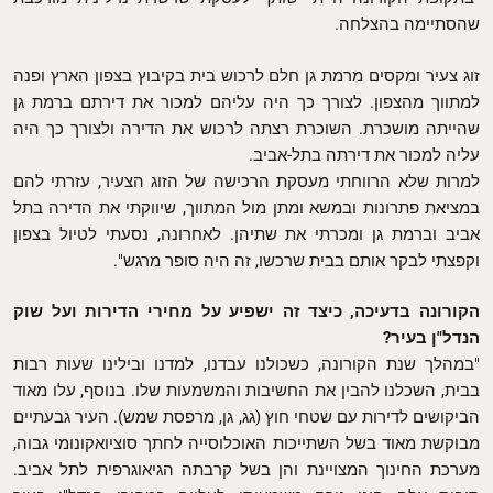
שהסתיימה בהצלחה.
זוג צעיר ומקסים מרמת גן חלם לרכוש בית בקיבוץ בצפון הארץ ופנה
למתווך מהצפון. לצורך כך היה עליהם למכור את דירתם ברמת גן
שהייתה מושכרת. השוכרת רצתה לרכוש את הדירה ולצורך כך היה
עליה למכור את דירתה בתל-אביב.
למרות שלא הרווחתי מעסקת הרכישה של הזוג הצעיר, עזרתי להם
במציאת פתרונות ובמשא ומתן מול המתווך, שיווקתי את הדירה בתל
אביב וברמת גן ומכרתי את שתיהן. לאחרונה, נסעתי לטיול בצפון
וקפצתי לבקר אותם בבית שרכשו, זה היה סופר מרגש".
הקורונה בדעיכה, כיצד זה ישפיע על מחירי הדירות ועל שוק
הנדל"ן בעיר?
"במהלך שנת הקורונה, כשכולנו עבדנו, למדנו ובילינו שעות רבות
בבית, השכלנו להבין את החשיבות והמשמעות שלו. בנוסף, עלו מאוד
הביקושים לדירות עם שטחי חוץ (גג, גן, מרפסת שמש). העיר גבעתיים
מבוקשת מאוד בשל השתייכות האוכלוסייה לחתך סוציואקונומי גבוה,
מערכת החינוך המצויינת והן בשל קרבתה הגיאוגרפית לתל אביב.