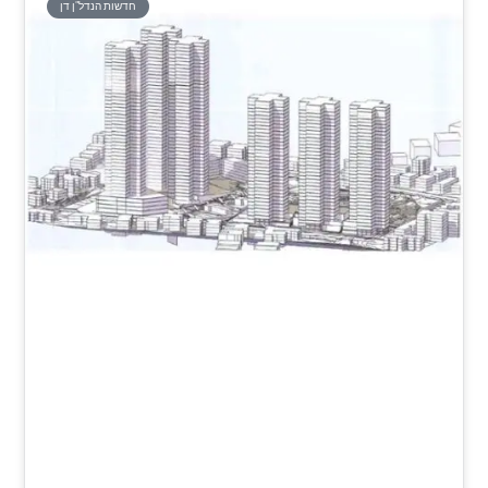
חדשות הנדל"ן דן