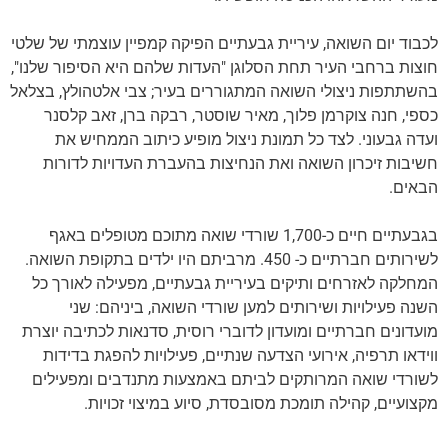
לכבוד יום השואה, עיריית גבעתיים הפיקה קמפיין עוצמתי של שלטי
חוצות ברחבי העיר תחת הסלוגן "העדות שלהם היא הסיפור שלנו",
בהשתתפות ניצולי השואה המתגוררים בעיר; צבי אלטהולץ, בצלאל
כספי, חנה צוקרמן פלוך, מאיר שוסטר, רבקה ברן, זאב קלסנר
ועדה גבעוני. לצד כל תמונת ניצול מופיע כיתוב הממחיש את
חשיבות זיכרון השואה ואת הנחיצות בהעברת העדויות לדורות
הבאים.
בגבעתיים חיים כ-1,700 שורדי שואה מתוכם מטופלים באגף
לשירותים חברתיים כ- 450. מרביתם היו ילדים בתקופת השואה.
המחלקה לאזרחים ותיקים בעיריית גבעתיים, מפעילה לאורך כל
השנה פעילויות ושירותים למען שורדי השואה, ביניהם: שני
מועדונים חברתיים ומועדון לדוברי רוסית, סדנאות לכתיבה יוצרת
ווידאו תרפיה, אירועי הצדעה שנתיים, פעילויות להפגת בדידות
לשורדי שואה המרותקים לביתם באמצעות מתנדבים ומפעילים
מקצועיים, קהילה תומכת מסובסדת, סיוע במיצוי זכויות.