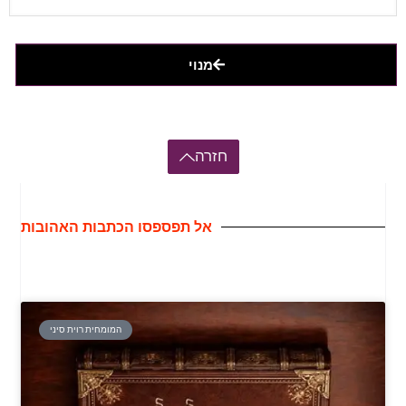
מנוי
חזרה
אל תפספסו הכתבות האהובות
המומחית רוית סיני