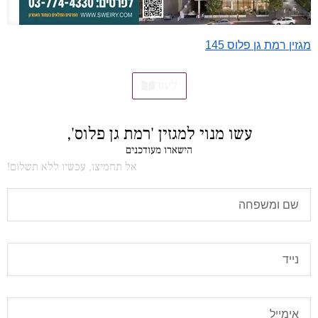
מגזין רמת גן פלוס 145
לעוד
עשו מנוי למגזין 'רמת גן פלוס',
הישארו מעודכנים
אל תחמיצו, עכשיו ללא תשלום!