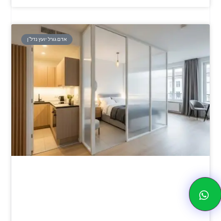
אדם גורל יועץ נדל"ן