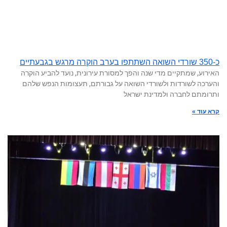
כ-350 שורדי השואה השתתפו בערב הוקרה מרגש בגבעתיים
האירוע, שמתקיים מדי שנה והפך למסורת עירונית, נועד להביע הוקרה
והערכה לשורדות ולשורדי השואה על גבורתם, תעצומות הנפש שלהם
ותרומתם לחברה ולמדינת ישראל
קרא עוד »