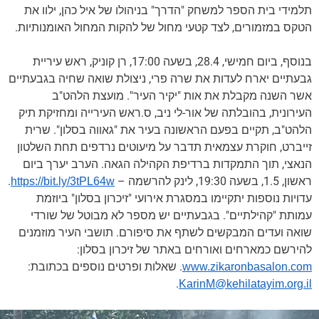
תלמידי בית הספר למשחק "הדרך" בניהולו של איל כהן, ילוו את
הטקס במזמורים, לצד קטעי מחול של להקות המחול האומנותיות.
בנוסף, ביום חמישי, 28.4, בשעה 17:00, רן קוניק, ראש עיריית
גבעתיים יארח לעדות את שרה פרי, ניצולת שואה שחיה בגבעתיים
אשר השנה מקבלת את אות "יקיר העיר". מועצת הלהט"ב
העירונית, בהובלתה של אור-לי ניב, ס.ראש העירייה ומחזיקת תיק
הלהט"ב, תקיים בפעם הראשונה בעיר את "גאווה בסלון". שרית
זייברט, חוקרת עצמאית תדבר על מיעוטים נרדפים תחת השלטון
הנאצי, תוך התמקדות ברדיפת הקהילה הגאה. הערב יערך ביום
ראשון, 1.5, בשעה 19:30, לינק להרשמה –
.
https://bit.ly/3tPL64w
עדויות נוספות יתקיימו במסגרת אירועי "זיכרון בסלון" ביוזמת
עמותת "קהילתיים". בגבעתיים יש מספר לא מבוטל של שורדי
שואה ועדים המבקשים לשתף את סיפורם. תושבי העיר מוזמנים
להירשם כמארחים ואורחים באתר של זיכרון בסלון:
. שאלות ופרטים נוספים בכתובת:
www.zikaronbasalon.com
.
KarinM@kehilatayim.org.il