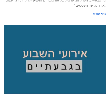
עדי גבאי-לב: הקהל הגיאורגי קיבל אותנו בחום והעניק ללהקה פירגון עצום
לאורך כל ימי הפסטיבל
קרא עוד »