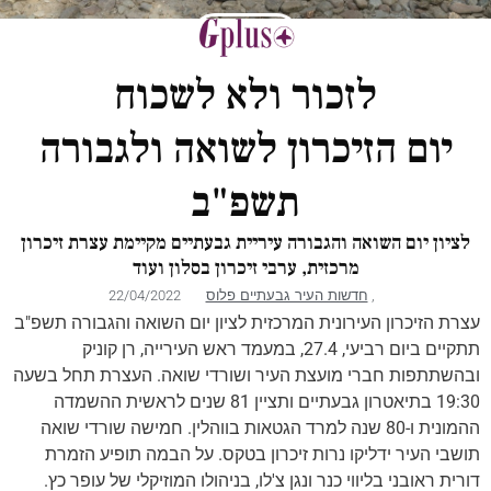
לזכור ולא לשכוח
יום הזיכרון לשואה ולגבורה
תשפ"ב
לציון יום השואה והגבורה עיריית גבעתיים מקיימת עצרת זיכרון
מרכזית, ערבי זיכרון בסלון ועוד
,
חדשות העיר גבעתיים פלוס
22/04/2022
עצרת הזיכרון העירונית המרכזית לציון יום השואה והגבורה תשפ"ב
תתקיים ביום רביעי, 27.4, במעמד ראש העירייה, רן קוניק
ובהשתתפות חברי מועצת העיר ושורדי שואה. העצרת תחל בשעה
19:30 בתיאטרון גבעתיים ותציין 81 שנים לראשית ההשמדה
ההמונית ו-80 שנה למרד הגטאות בווהלין. חמישה שורדי שואה
תושבי העיר ידליקו נרות זיכרון בטקס. על הבמה תופיע הזמרת
דורית ראובני בליווי כנר ונגן צ'לו, בניהולו המוזיקלי של עופר כץ.