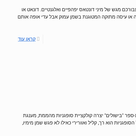
ורכם מגש של מיני דונטאס יפהפיים ואלגנטיים. דונאט או
ישוק (באנגלית: Doughnut) הוא בלילה או עיסה מתוקה המטוגנת בשמן עמוק אבל עדי אופה אותם
קראו עוד
ת-ספר "בישולים" יצרה קולקציית סופגניות מהממת, מענגת
ופגניות הוא רך, קליל ואוורירי כאילו לא פגש שמן מימיו,