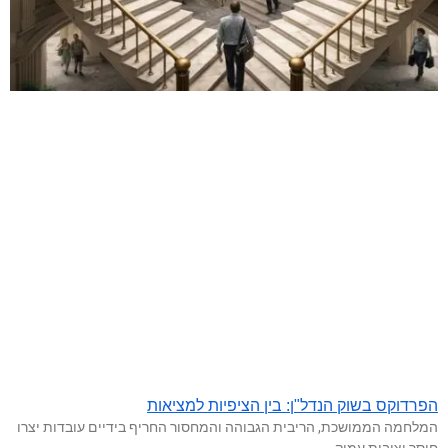
הפרדוקס בשוק הנדל"ן: בין הציפיות למציאות
המלחמה הממושכת, הריבית הגבוהה והמחסור החריף בידיים עובדות יצרו
חוסר יציבות עמוק.