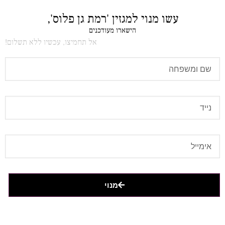
עשו מנוי למגזין 'רמת גן פלוס',
הישארו מעודכנים
אל תחמיצו, עכשיו ללא תשלום!
מנוי