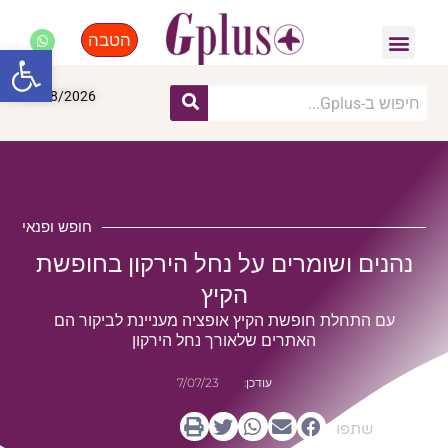
הטבה
פנאי, לייף סטייל, קניות
התחדשות עירונית
מומחים מקצועיים
פתח סרגל
06/08/2026
חופש ופנאי
נהנים ושומרים על נחל הירקון בחופשת
הקיץ
עם התחלת חופשת הקיץ אופציה מעניינת לביקור הם
האתרים שלאורך נחל הירקון
עודכן:
7/07/23
שתפו