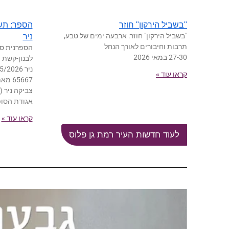
"בשביל הירקון" חוזר
"בשביל הירקון" חוזר: ארבעה ימים של טבע,
ניר
תרבות וחיבורים לאורך הנחל
הספרנית סק
27-30 במאי 2026
קראו עוד »
65667
אגודת הסופ
קראו עוד »
לעוד חדשות העיר רמת גן פלוס