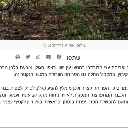
צילום: אורי עוז רייזנר (5.5)
שתפו
ו
פריחת עצי הדובדבן במטעי עין זיוון, בצפון הגולן, צובעת בלבן מ
יבוץ. במקביל החלה גם הפריחה הוורודה במטעי הנקטרינה.
ן אומרים כי, הפריחה קצרה ולכן מומלץ להגיע לגולן, לטייל ולצפות ב
 הלבנה המתפרצת,
המפזרת לאוויר ניחוח מתקתק, עשיר ועמוק, ומצ
התאם להבשלת הפרי, יפתח בוסתן 'בראשית' בעין זיוון לקטיף עצמי 