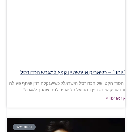
"יוהו!" – כשאריק איינשטיין קפץ למגרש הכדורסל
"הסוד הקטן של הכדורסל הישראלי: כשיענקלה רוזן שיתף פעולה
עם אריק איינשטיין בהפועל תל אביב לפני שהפך לאגדה"
קראו עוד»
כתבות השער