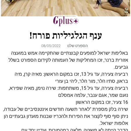
ענף הגלגיליות פורח!
הספורט שלנו
08/05/2022
באליפות ישראל למופעים קבוצתיים שהתקיימה אמש במועצה
אזורית ברנר, זכו המחליקות של העמותה לקידום הספורט בשלל
גביעים.
רביעיה צעירה, עד גיל 13, זכו במקום הראשון: מאיה קרן, מיה
בראון, סתיו הלר, מור הלר, ליהי בן עזרי
רביעיה צעירה, עד גיל 15, משתתפות: שירה נוימן, מאיה שפירא,
נועם שמר, אגם ענבר, עלמה אמסלם
16 צעיר, זכו במקום הראשון
שירה בלק מספרת "לאחר תשעה חודשים אינטנסיביים של עבודה,
ניתן סוף סוף לקצור את הפירות ולהכריז שבנות מועדון גבעתיים הן
אלופות ישראל.
הדרך הייתה לא פשוטה, מלאה במהמורות, ועדיין יחד עם