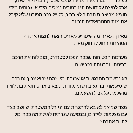
כפתור ההתנעה מעיר מנוע חשמלי שקט, (היברידי או לא?),
אבל לחיצה על דוושת הגז בטורים נמוכים מידי או גבוהים מידי
תוציא מהיאריס חרחור לא ברור, סטייל רכב ספורט שלא קיבל
את מנת הסטרואידים הנכונה.
מאידך, לא זה מה שיפריע ליאריס הזאת לחצות את רף
המהירות החוקי, רחוק מאד.
מערכות הבטיחות שכבר הפכו לסטנדרט, מובילות את הרכב
בביטחון ובבטחה בכבישים.
לא נרשמת התרגשות או אכזבה. מי שמה שהוא צריך זה רכב
שיסיע אותו ברוגע בין שתי נקודות ימצא ביאריס הזאת בת לוויה
מושלמת על גבול השעמום.
מצד שני אני לא בא להתגרות עם הגורל המשטרתי שיושב בצד
עם מצלמות ולייזרים, ובנסיעה שגרתית לאילת מה כבר יכול
להיות אחרת?