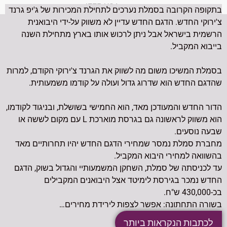
תמונה: JEEP USA
בתקופה הקרובה בסמלת נערכים לתחילת המכירות של ג'יפ גרנד
צ'ירוקי החדש. הדגם החדש עדיין לא משווק על-ידי היבואנית
הרשמית בישראל אבל ניתן לרכוש אותו בארץ מתחילת השנה
בייבוא המקביל.
בסמלת המשיכו משום מה לשווק את ה
גרנד צ'ירוקי
הקודם, למרות
שהדגם החדש הוא שדרוג גדול ועולה על קודמו משמעותית.
הדור החדש והמעודכן מאד, הוא החמישי בשושלת, ובניגוד לקודמו,
הוא משווק לראשונה גם
בגרסת מוארכת L
עם מקום לששה או
שבעה נוסעים.
מחברת סמלת נמסר שמחירי הדגם החדש יהיו תחרותיים מאד
בהשוואה למחירי היבוא המקביל.
עד לכניסתה של סמלת, השחקן המשמעותיי והגדול בשוק, הדגם
החדש נמכר בגירסת לימיטד אצל היבואנים המקבילים
בכ-430,000 ש"ח.
בשורה התחתונה: אפשר לצפות לירידת מחירים…
לכתבות הנקראות ביותר