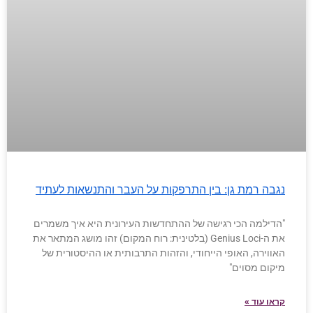
נגבה רמת גן: בין התרפקות על העבר והתנשאות לעתיד
"הדילמה הכי רגישה של ההתחדשות העירונית היא איך משמרים
את ה-Genius Loci (בלטינית: רוח המקום) זהו מושג המתאר את
האווירה, האופי הייחודי, והזהות התרבותית או ההיסטורית של
מיקום מסוים"
קראו עוד »