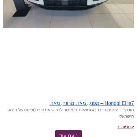
Hongqi EHs7 – מפנק, מאד. מרווח, מאד.
הונגצ'י – ענקית הרכב הממשלתית מנסה לכבוש את ליבו (וכיסו) של הנהג
הישראלי
קרא עוד »
טענו עוד