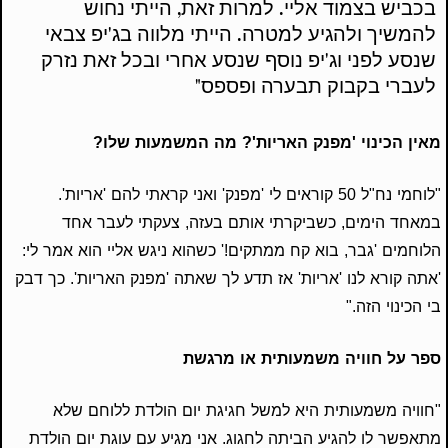
בכביש בצמוד אליי. למרות זאת, הייתי נחוש
להמשיך ולהגיע למטרה. הייתי מלווה בג'יפ צבאי
שנסע לפני וג'יפ נוסף שנסע אחרי ובכל זאת נזרק
לעברי בקבוק תבערה ופספס"
מאין הכינוי 'מפנק האריות'? מה המשמעות שלו?
"לוחמי נח"ל 50 קוראים לי 'מפנק' ואני קראתי להם 'אריות'.
במאחד הימים, כשביקרתי אותם בעזה, צעקתי לעבר אחד
הלוחמים 'גבר, בוא קח ממתקים!' כשהוא ניגש אליי הוא אמר לי:
'אתה קורא לנו 'אריות' אז תדע לך שאתה 'מפנק האריות'. כך דבק
בי הכינוי הזה."
ספר על חוויה משמעותית או מרגשת
"חוויה משמעותית היא למשל חגיגת יום הולדת ללוחם שלא
מתאפשר לו להגיע הביתה לחגוג. אני מגיע עם עוגת יום הולדת