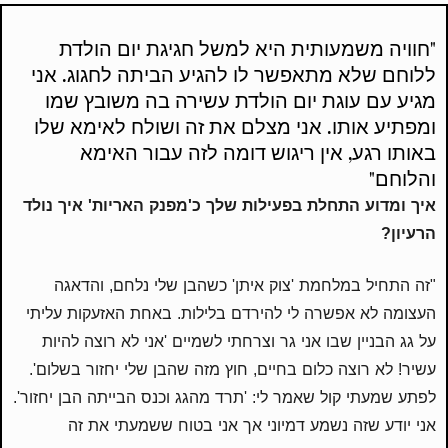
"חוויה משמעותית היא למשל חגיגת יום הולדת
ללוחם שלא מתאפשר לו להגיע הביתה לחגוג. אני
מגיע עם עוגת יום הולדת עשירה בה משובץ שמו
ומפתיע אותו. אני מצלם את זה ושולח לאימא שלו
באותו רגע, אין ריגוש דומה לזה עבור האימא
והלוחם"
איך ומדוע התחלת בפעילות שלך כ'מפנק האריות' איך נולד
הרעיון?
"זה התחיל במלחמת 'צוק איתן' כשהבן שלי נלחם, והדאגה
העצומה לא אפשרה לי להירדם בלילות. באחת האזעקות עליתי
על גג הבניין שבו אני גר וצרחתי לשמיים 'אני לא רוצה להיות
עשיר! לא רוצה כלום בחיים, חוץ מזה שהבן שלי יחזור בשלום'.
לפתע שמעתי קול שאמר לי: 'תרד מהגג וכנס הבייתה הבן יחזור'.
אני יודע שזה נשמע דמיוני אך אני בטוח ששמעתי את זה