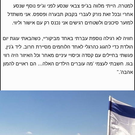
למטרה. הייתי מלווה בג'יפ צבאי שנסע לפני וג'יפ נוסף שנסע
אחרי ובכל זאת נזרק לעברי בקבוק תבערה ופספס. אני משתדל
למזער סיכונים ולשטחים רגישים אני נכנס רק עם אישור וליווי.
חוויה לא רגילה נוספת עברתי באחד מביקוריי, כשהבאתי עוגת יום
הולדת כדי לחגוג כהרגלי לאחד הלוחמים מסיירת חרוב. ליד ג'נין,
פגשתי בחיילים עם קסדה וכיסויי עיניים מאחר וכל האיזור היה רווי
בגז. חשבתי לעצמי 'מה עוברים הילדים האלה… הם ראויים להמון
אהבה'."