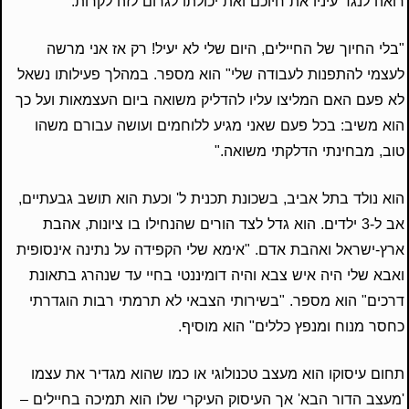
רואה לנגד עיניו את חיוכם ואת יכולתו לגרום לזה לקרות.
"בלי החיוך של החיילים, היום שלי לא יעיל! רק אז אני מרשה
לעצמי להתפנות לעבודה שלי" הוא מספר. במהלך פעילותו נשאל
לא פעם האם המליצו עליו להדליק משואה ביום העצמאות ועל כך
הוא משיב: בכל פעם שאני מגיע ללוחמים ועושה עבורם משהו
טוב, מבחינתי הדלקתי משואה."
הוא נולד בתל אביב, בשכונת תכנית ל' וכעת הוא תושב גבעתיים,
אב ל-3 ילדים. הוא גדל לצד הורים שהנחילו בו ציונות, אהבת
ארץ-ישראל ואהבת אדם. "אימא שלי הקפידה על נתינה אינסופית
ואבא שלי היה איש צבא והיה דומיננטי בחיי עד שנהרג בתאונת
דרכים" הוא מספר. "בשירותי הצבאי לא תרמתי רבות הוגדרתי
כחסר מנוח ומנפץ כללים" הוא מוסיף.
תחום עיסוקו הוא מעצב טכנולוגי או כמו שהוא מגדיר את עצמו
'מעצב הדור הבא' אך העיסוק העיקרי שלו הוא תמיכה בחיילים –