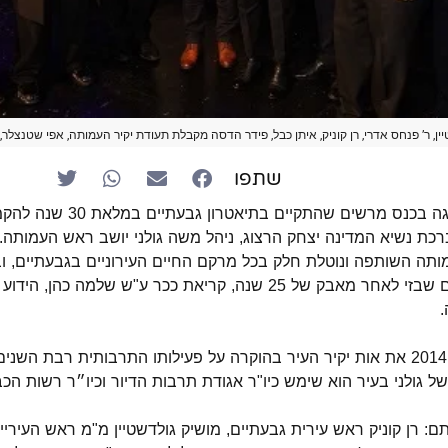
ן, ר’ פנחס אדרי, רן קוניק, איתן כבל, פידר הדסה מקבלת תעודת יקיר העמותה, אפי שטנצלר, מ
שתפו
כנס מרשים שהתקיים בתיאטרון גבעתיים במלאת 30 שנה להקמתה.
כת נשיא המדינה יצחק הרצוג, ניהל משה גולני יושב ראש העמותה.
עמותה השותפה ונוטלת חלק בכל מרקם החיים העירוניים בגבעתיים, ו
בגבעתיים ע״ש ר' שלום שבזי לאחר מאבק של 25 שנה, קריאת ככר ע"ש שלמה
.
משה גולני קיבל בשנת 2014 את אות יקיר העיר בהוקרה על פעילותו התרבותית רבת ה
ל גולני בעיר הוא שימש כיו"ר אגודת תרבות הדיור וכיו״ר רשות הכב
ם: רן קוניק ראש עירית גבעתיים, מושיק גולדשטיין מ"מ ראש העירייה