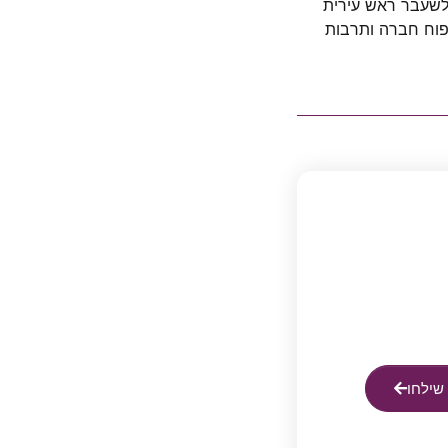
 לשעבר
ראש עירית
יפוח חברה ותרבות
שילחו