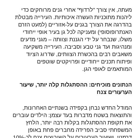
מעתה, אין צורך "לרדוף" אחרי גנים מרוחקים כדי
ליהנות מתוכניות העשרה איכותיות. העירייה מבטלת
בהדרגה את הצורך בגנים על-אזוריים (למעט הזרם
האנתרופוסופי) ומעניקה לכל גן בעיר אופי ייחודי
משלו, שנבחר על ידי הגננת וצוותה – מגני מדעים
ומנהיגות ועד גני טבע וסביבה. העירייה משקיעה
משאבים רבים בהכשרת הצוותים, שדרוג הציוד
ופיתוח תכנים ייחודיים ופרויקטים שוטפים
המותאמים לאופי הגן
.
הנתונים מוכיחים: ההסתגלות קלה יותר, שיעור
הערעורים צנח
המודל החדש נבחן בקפידה בשנתיים האחרונות,
והתוצאות בשטח מדברות בעד עצמן: הילדים עוברים
את תקופת ההסתגלות בקלות רבה יותר, הלחץ
המשפחתי סביב הפרידה מחברים פחת באופן
דרמטי, ושיעור הערעורים על השיבוצים צנח לכ-10%