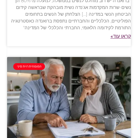
"ברואנדה יש רוב מוחלט לנשים בממשלה, למעלה מ-80% הן
נשים-שרות המקדמות אג'נדה נשית מובהקת שבראשה קידום
הביטחון הנשי במדינה […] הצלחתן של הנשים בתחומים
הפוליטיים, הכלכליים והחברתיים נתפסת ברואנדה כאסטרטגיה
התורמת לקידומה הלאומי, החברתי והכלכלי של המדינה"
קראו עוד»
המומחית רוית סיני