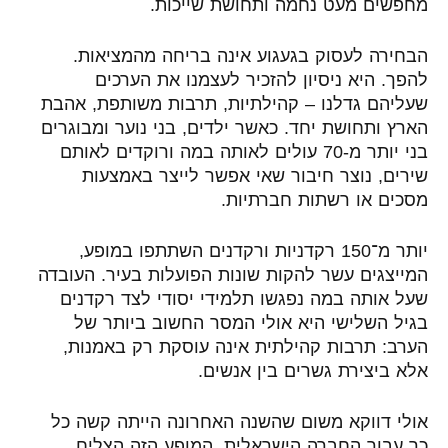
מחפשים מעט נחמה ותחושת שייכות.
הבחירה לעסוק בגעגוע אינה בריחה מהמציאות.
להפך. היא ניסיון להזכיר לעצמנו את הערכים
שעליהם גדלנו – קהילתיות, תרבות משותפת, אהבת
הארץ ותחושת יחד. כאשר ילדים, בני נוער ומבוגרים
בני יותר מ-70 עולים לאותה במה ורוקדים לאותם
שירים, נוצר חיבור שאי אפשר לייצר באמצעות
מסכים או רשתות חברתיות.
יותר מ־150 רקדניות ורקדנים השתתפו במופע,
המייצגים עשר להקות שונות הפועלות בעיר. העובדה
שעל אותה במה נפגשו תלמידי יסודי לצד רקדנים
בגיל השלישי היא אולי המסר החשוב ביותר של
הערב: תרבות קהילתית אינה עוסקת רק באמנות,
אלא ביצירת גשרים בין אנשים.
אולי דווקא משום שהשנה האחרונה הייתה קשה כל
כך עבור החברה הישראלית, המופע הזה הצליח