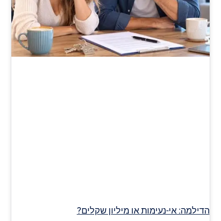
הדילמה: אי-נעימות או מיליון שקלים?