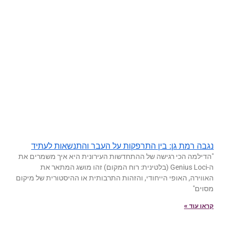
נגבה רמת גן: בין התרפקות על העבר והתנשאות לעתיד
"הדילמה הכי רגישה של ההתחדשות העירונית היא איך משמרים את
ה-Genius Loci (בלטינית: רוח המקום) זהו מושג המתאר את
האווירה, האופי הייחודי, והזהות התרבותית או ההיסטורית של מיקום
מסוים"
קראו עוד »