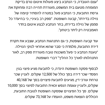
"עצם העובדה, כי הנתבע ביצע פעולות איטום טרם בדיקת
המומחה מטעם בית המשפט, מעוררת תהייה רבה ומחזקת את
גרסת התובעת, כי הנתבע פעל במטרה להסתיר קיומה של
נזילה בדירתו", קבעה השופטת. "ספק רב בעיניי, כי בהיעדר כל
סממן של נזילה בדירתו, בחר הנתבע לבצע איטום בחדר
האמבטיה רק ליתר ביטחון".
עוד קבעה השופטת, כי גם התנהגות הנתבע, שצבע את תקרת
דירת התובעת, מלמדת כי סבר שהוא אחראי לנזקי הנזילה.
"טענת הנתבע כי פעל משכנות טובה מעוררת ספק רב, לאור
התנהלותו לאורך כל ההליך" דברי השופטת.
לבסוף פסקה השופטת הינדה, כי לתובעת מגיע פיצוי בגין
הפסדי שכר דירה בסך כולל של 12,500 שקלים. לעניין שכר
טרחת עורכי דין, מגיעים לתובעת פיצויים בסך של 40,168
שקלים, ולעניין עוגמת הנפש זכאית התובעת לפיצוי בסך 10,000
שקלים. סך כל הפיצויים שפסקה השופטת לטובת התובעת,
הכוללים הוצאות משפט, הועמדו על 73,168 שקלים.