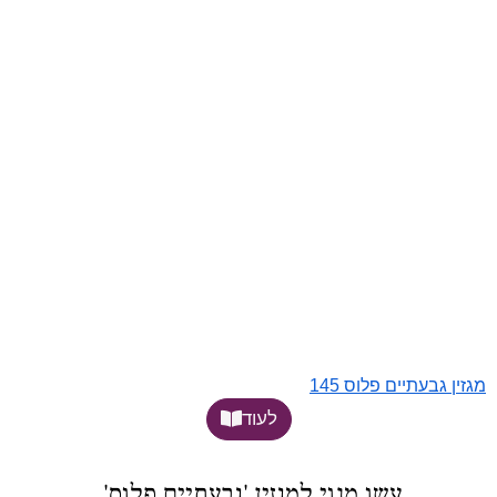
מגזין גבעתיים פלוס 145
לעוד
עשו מנוי למגזין 'גבעתיים פלוס',