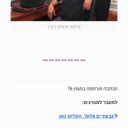
צילום: איציק רובין
»» »» »» »» »» »» »»
הכתבה פורסמה במגזין 76
למעבר למגזינים:
ל
,
‘גבעתיים פלוס’
הקליקו כאן