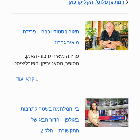
ל
‘רמת גן פלוס’, הקליקו כאן
האור בסטודיו כבה – פרידה
מיאיר גרבוז
פרידה מיאיר גרבוז - האמן,
הסופר, הסאטיריקן והפובליציסט
קראו עוד
בין המלחמה בשטח לתרבות
באולפן – הדור הבא של
התקשורת – חלק 2