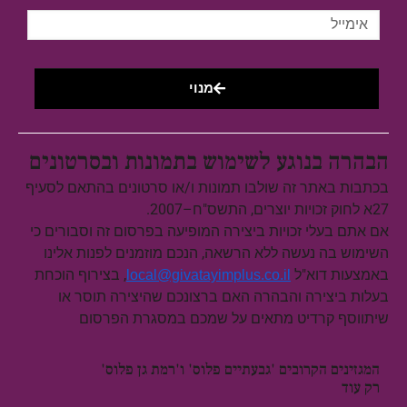
מנוי
הבהרה בנוגע לשימוש בתמונות ובסרטונים
בכתבות באתר זה שולבו תמונות ו/או סרטונים בהתאם לסעיף
27א לחוק זכויות יוצרים, התשס"ח–2007.
אם אתם בעלי זכויות ביצירה המופיעה בפרסום זה וסבורים כי
השימוש בה נעשה ללא הרשאה, הנכם מוזמנים לפנות אלינו
באמצעות דוא"ל
, בצירוף הוכחת
local@givatayimplus.co.il
בעלות ביצירה והבהרה האם ברצונכם שהיצירה תוסר או
שיתווסף קרדיט מתאים על שמכם במסגרת הפרסום
המגזינים הקרובים 'גבעתיים פלוס' ו'רמת גן פלוס'
רק עוד