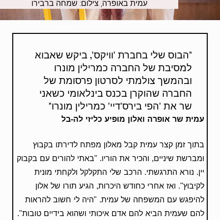
עמית באופרה, צילום: שמחה ברבירו
"הבוס שלי בחברת 'וויקס', ביקש שאבוא
למסיבת של החברה כמרילין מונרו
ובהמשך צולמתי לסרטון פרסומת של
החברה שהוקרן בכנס בינלאומי כשאני
שר את 'הפי בירס'דיי' כמרילין מונרו"
עמית שר אופרה ואלון מופיע
כליזי לה-בל
בתוך זמן קצר עמית קבל מאלון מפתח לדירתו בקבוץ
ומברשת שיניים, והכיר את הוריו. "באתי להורים עם בקבוק
יין. נורא התרגשתי. הרכב שלי התקלקל ולקחתי מונית
לקיבוץ". ואז אחרי כחודש היכרות, הגיע תורו של אלון
להיפגש עם המשפחה של עמית. "היה לי חשוב להראות
להם שעמית הביא להם אדם איכותי ושהוא בידיים טובות".