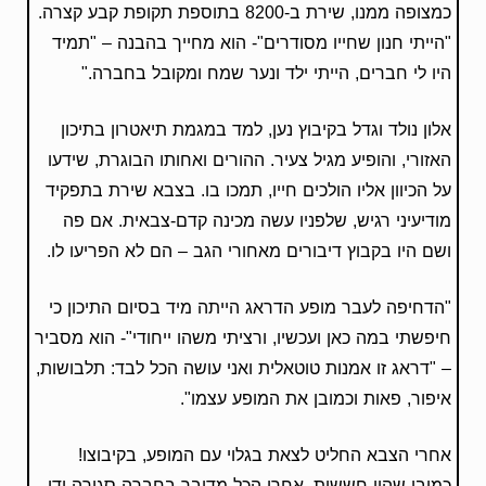
כמצופה ממנו, שירת ב-8200 בתוספת תקופת קבע קצרה.
"הייתי חנון שחייו מסודרים"- הוא מחייך בהבנה – "תמיד
היו לי חברים, הייתי ילד ונער שמח ומקובל בחברה."
אלון נולד וגדל בקיבוץ נען, למד במגמת תיאטרון בתיכון
האזורי, והופיע מגיל צעיר. ההורים ואחותו הבוגרת, שידעו
על הכיוון אליו הולכים חייו, תמכו בו. בצבא שירת בתפקיד
מודיעיני רגיש, שלפניו עשה מכינה קדם-צבאית. אם פה
ושם היו בקבוץ דיבורים מאחורי הגב – הם לא הפריעו לו.
"הדחיפה לעבר מופע הדראג הייתה מיד בסיום התיכון כי
חיפשתי במה כאן ועכשיו, ורציתי משהו ייחודי"- הוא מסביר
– "דראג זו אמנות טוטאלית ואני עושה הכל לבד: תלבושות,
איפור, פאות וכמובן את המופע עצמו".
אחרי הצבא החליט לצאת בגלוי עם המופע, בקיבוצו!
כמובן שהיו חששות. אחרי הכל מדובר בחברה סגורה ודי