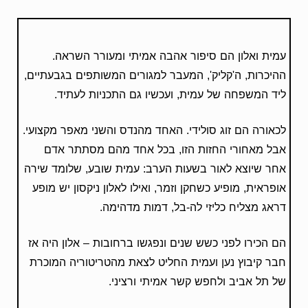
עמית ואלון הם סיפור אהבה אמיתי ומעורר השראה.
ההיכרות, ה'קליק', המעבר למגורים המשותפים בגבעתיים,
ליד המשפחה של עמית, ועכשיו גם התכניות לעתיד.
לכאורה הם זוג סולידי. האחד מהנדס והשני מאפר מקצועי.
אבל מאחורי החזות הזו, בכל אחד מהם מסתתר אדם
אחר שיוצא לאור בשעות הערב: עמית שובע, שלומד שירה
אופראית, מופיע כשחקן וזמר, ואילו לאלון ניקסון יש מופע
דראג מצליח כליזי לה-בל, דמות מדהימה.
הם הכירו לפני כשש שנים ונפגשו ברחובות – אלון היה אז
חבר קיבוץ נען ועמית החליט לצאת מהטריטוריה המוכרת
של תל אביב ולחפש קשר אמיתי ורציני.