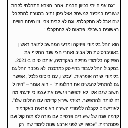
– "גם אני הייתי בכיוון הבמה. אחרי הצבא התחלתי לקחת
שעורים במכינה למשחק אצל ניסן נתיב במטרה להתקבל
שם אבל לא התקבלתי. וגם לא לבית צבי, וזו היתה חווייה
ראשונית בשבילי: פתאום לא להתקבל! "
הוא החל בלימודי פיזיקה ומדעי המחשב לתואר ראשון
באוניברסיטת תל אביב ואחרי חצי שנה החליף את
הפיזיקה בלימודי מוזיקה באקדמיה, אותם סיים ב-2021.
במקביל החל לעבוד בהיי-טק כמתכנת ולא מכבר החל גם
בלימודי שירה אופראית. "עכשיו, עם ביסוס כלכלי, אפשר
גם להתחיל להגשים את החלומות" – הוא אומר – "היה לי
חשוב שגם אלון לא יתפשר ויגשים את עצמו כי ידעתי מה
זה לוותר ולהתפשר. רציתי שירוץ קדימה עם החלום שלו".
לאודישנים לקבלה ללימודי השירה האופראית באקדמיה
קדמה שנה של שיעורים פרטיים עם מורה לפיתוח קול ועם
פסנתרנית. "עכשיו יש לפני ארבע שנות לימוד שהן רק