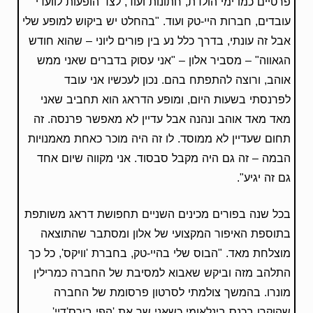
פרטיים כמו ימי הולדת, חתונות ועוד, לצד הופעות לוועדי
עובדים, חברות היי-טק ועוד. "בהחלט יש ביקוש למופע שלי
אבל זה עונתי, בדרך כלל נע בין פורים ליוני – שהוא חודש
הגאווה" – מסביר אלון – "אני עסוק בדברים שאני ממש
אוהב, ורוצה להתפתח בהם. נכון לעכשיו אני עובד
לפרנסתי בשעות היום, ומופע הדראג הוא תחביב שאני
מאד מאד אוהב ונהנה אבל עדיין לא מאפשר פרנסה. זה
תחום שעדיין לא ממוסד. לו זה היה מוכר כאחת מאמנויות
הבמה – זה גם היה מקבל סבסוד. אני מקווה שיום אחד
גם זה יגיע".
בכל שנה בפורים מכינים השניים תחפושת דראג משותפת
בתוספת האיפור המקצועי של אלון ומסתבר שהתוצאה
מוצלחת מאד. "הבוס שלי בהיי-טק, בחברת 'וויקס', כל כך
התלהב מזה וביקש שאבוא למסיבת של החברה כמרילין
מונרו. בהמשך צולמתי לסרטון פרסומת של החברה
שהוקרן בכנס בינלאומי כשאני שר את 'הפי בירס'דיי'