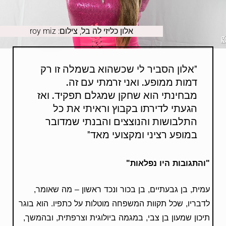
אלון כליזי לה בל, צילום: roy miz
"אלון הסביר לי שכשהוא בשמלה זו רק
דמות ממופע. ואני זרמתי עם זה.
מבחינתי הוא שחקן שמגלם תפקיד. ואז
הגעתי לדירתו בקבוץ וראיתי את כל
התלבושות והנוצצים והבנתי שמדובר
במופע רציני ומקצועי מאד"
"והתגובות היו נפלאות"
עמית, בן גבעתיים, בן בכור ונכד ראשון – מה שאומר,
לדבריו, שכל תקוות המשפחה מוטלות על כתפיו. הוא בוגר
תיכון שמעון בן צבי, במגמה ביולוגית וצרפתית, ובהמשך,