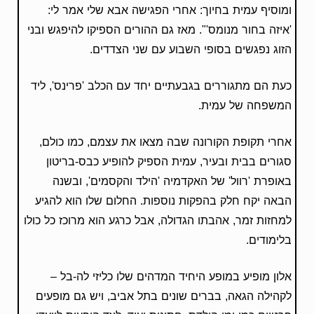
ומוסיף עמית בחיוך: אחרי הפגישה אבא שלי אמר לי:
'איזה בחור מנומס'". מאז גם ההורים הספיקו להיפגש ובני
הזוג נפגשים בסופי השבוע עם שני הצדדים.
כעת הם מתגוררים בגבעתיים יחד עם הכלב 'פרינס', ליד
המשפחה של עמית.
אחרי תקופת הקורונה שבה מצאו את עצמם, כמו כולם,
סגורים בבית ובעיר, עמית הספיק להופיע כבס-בריטון
באופרת 'רוול' של האקדמיה 'הילד והקסמים', ובשנה
הבאה יקח חלק בהפקות נוספות. החלום שלו הוא להגיע
למחזות זמר, אהבתו הגדולה, אבל כרגע הוא מרוכז כל כולו
בלימודים.
אלון מופיע במופע היחיד המדהים שלו כליזי לה-בל –
לקהילה הגאה, בברים שונים בתל אביב, ויש גם מופעים