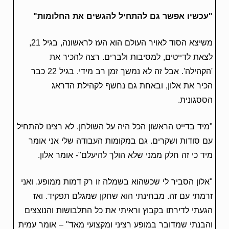
"עכשיו אפשר גם להתחיל להגשים את החלומות"
משיצא הסוד לאויר העולם הוא העז לראשונה, בגיל 21,
לצאת לדייטים, למסיבות ולברים. רצה להכיר את
'הקהילה'. אבל זה לא נמשך זמן רב מידי. בגיל 22 כבר
הכיר את אלון, ובאחת גם נחשף לקהילת הדראג
הססגונית.
"מיד בדייט הראשון הכל היה על השולחן. לא רצינו להתחיל
עם סודות ושקרים. גם במקומות העבודה שלי אני אומר
מיד כי זה חלק ממני שלא הולך להיעלם"- אומר אלון.
"אלון הסביר לי שכשהוא בשמלה זו רק דמות ממופע. ואני
זרמתי עם זה. מבחינתי הוא שחקן שמגלם תפקיד. ואז
הגעתי לדירתו בקבוץ וראיתי את כל התלבושות והנוצצים
והבנתי שמדובר במופע רציני ומקצועי מאד" – אומר עמית