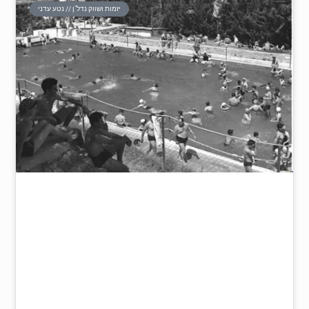
יזמות ושווק נדל"ן // נטע עדני