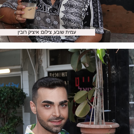
עמית שובע, צילום: איציק רובין