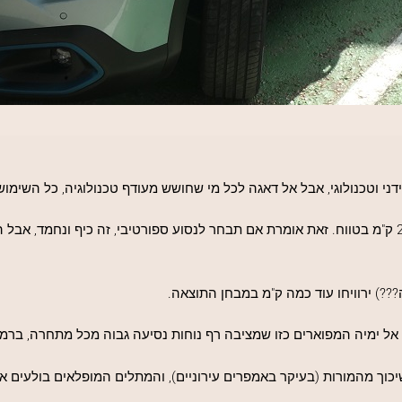
י וטכנולוגי, אבל אל דאגה לכל מי שחושש מעודף טכנולוגיה, כל השימוש
יש כאן שלושה מצבי נהיגה שההפרש ביניהם הוא 25 ק"מ בטווח. זאת אומרת אם תבחר לנסוע ספורטיבי, 
??) ירוויחו עוד כמה ק"מ במבחן התוצאה.
ל ימיה המפוארים כזו שמציבה רף נוחות נסיעה גבוה מכל מתחרה, ברמ
וך מהמורות (בעיקר באמפרים עירוניים), והמתלים המופלאים בולעים אל