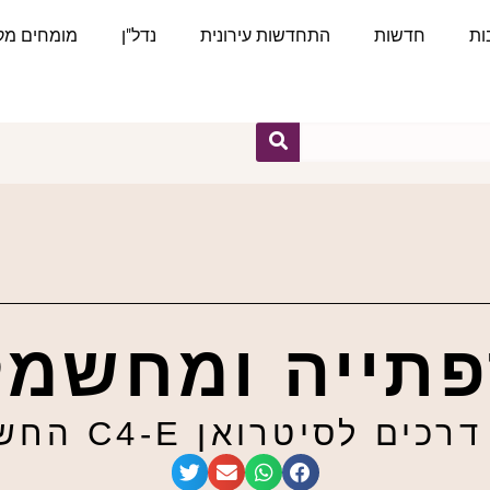
ות
חדשות
התחדשות עירונית
נדל"ן
מומחים מקצ
תייה ומחשמ
ים לסיטרואן C4-E החשמלית