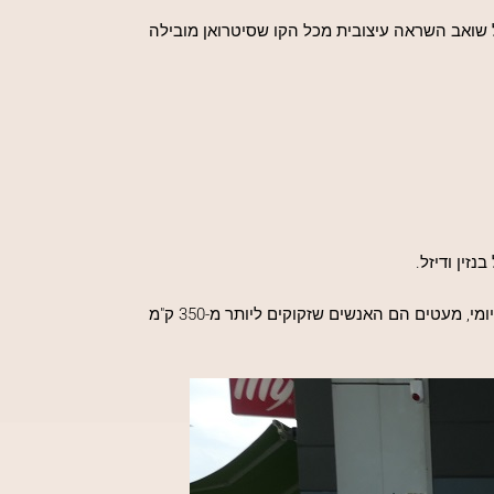
 שואב השראה עיצובית מכל הקו שסיטרואן מובילה
זין ודיזל.
כמי שכבר בחן יותר מדגם חשמלי אחד, אני יודע על בשרי עד כמה עניין הטווח שבין הטעינות הינו משמעותי, אבל בהיבט היומיומי, מעטים הם האנשים שזקוקים ליותר מ-350 ק"מ