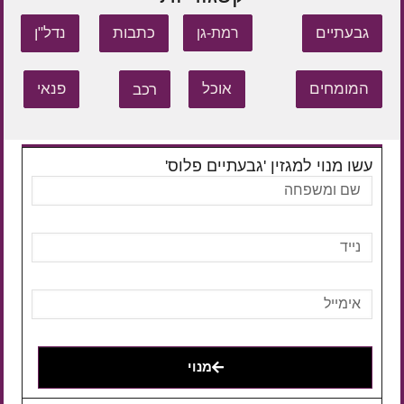
גבעתיים
כתבות
נדל"ן
רמת-גן
המומחים
אוכל
רכב
פנאי
עשו מנוי למגזין 'גבעתיים פלוס'
מנוי