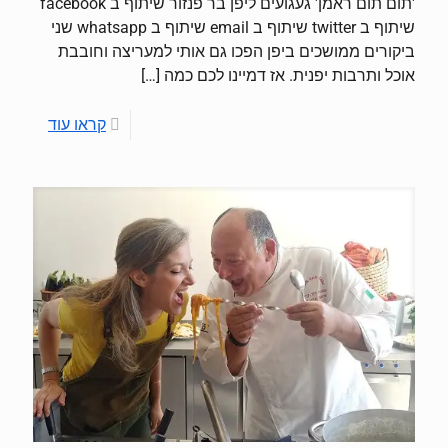
'תום תום ראמן' געגועים ליפן בר פנזור שיתוף ב facebook
שיתוף ב twitter שיתוף ב email שיתוף ב whatsapp שני
ביקורים ממושכים ביפן הפכו גם אותי למעריצה וחובבת
אוכל ותרבות יפנית. אז דמיינו לכם כמה
[…]
קראו עוד