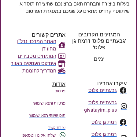
בעלות ביצירה והבהרה האם ברצונכם שהיצירה תוסר או
שיתווסף קרדיט מתאים על שמכם במסגרת הפרסום
המגזינים הקרובים
אתרים קשורים
'גבעתיים פלוס' ו'רמת גן
האתר המרכזי נדל"ן
פלוס'
מחוז דן
רק עוד
המומחים מסבירים
ימים
אינדקס העסקים באזור
המדריך להזמנות
עיקבו אחרינו
אודות
גבעתיים פלוס
פרסום
גבעתיים פלוס
פרטיות ותנאי שימוש
givatayim_plus
תוכן שיווקי תנאי שימוש
רמת גן פלוס
יצירת קשר
רמת גן פלוס
שלחו אלינו ווטסאפ