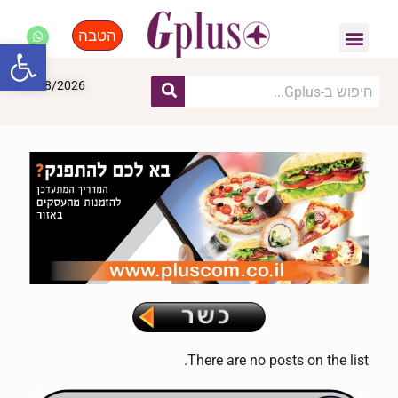
הטבה
פנאי, לייף סטייל, קניות
התחדשות עירונית
מומחים מקצועיים
פתח סרגל
08/08/2026
There are no posts on the list.