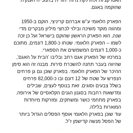
האטרקציות ולהדלקת נרות יחודית בחנוכייה הענקית
שהוקמה באגם.
הפארק הלאומי ע"ש אברהם קריניצי, הוקם ב-1950
ומהווה מוקד משיכה ובילוי לכחצי מיליון מבקרים מדי
שנה, הוא הפארק הראשון שהוקם בישראל ועל כן זכה
לשמו – הפארק הלאומי. שטחו כ-1,800 דונמים, מתוכם
כ-1,000 דונמים המשמשים את הספארי.
במרכזו של הפארק אגם רחב ובליבו 'הבית על האגם',
שהיווה בעבר תחנה להשכרת סירות. מבנה זה הוא סימן
ההיכר של הפארק הלאומי. בפארק שוכן גם גן פרחים
הנפרש על שטח של 12 דונם ובו כ-82,000 פרחים
בשלל צבעים וסוגים. זאת בנוסף לעצים, שבילים
ומדשאות רחבות בסגנון הגנים הקלאסיים של אירופה.
בפארק מתחמי כושר ומשחקים, ומזרקות מיוחדות
המוארות בלילה.
עוד שוכן בפארק הלאומי אוסף הפסלים הגדול ביותר
של הפסל מנשה קדישמן ז"ל.
ברווז המנדרין באגם בפארק הלאומי