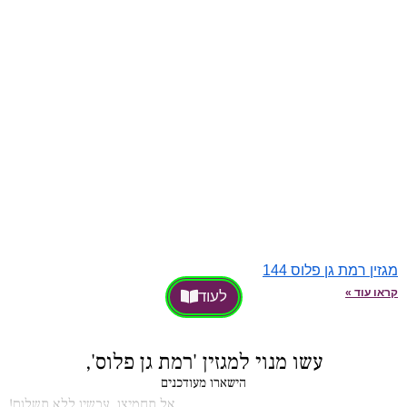
מגזין רמת גן פלוס 144
קראו עוד »
לעוד
עשו מנוי למגזין 'רמת גן פלוס',
הישארו מעודכנים
אל תחמיצו, עכשיו ללא תשלום!