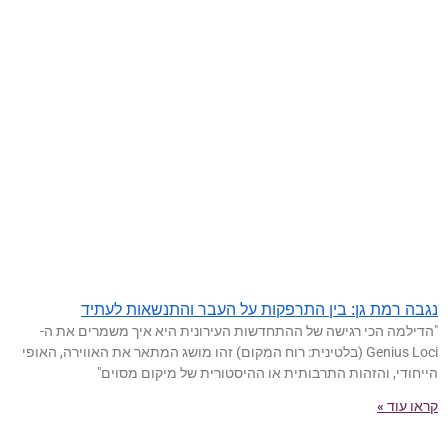
נגבה רמת גן: בין התרפקות על העבר והתנשאות לעתיד
"הדילמה הכי רגישה של ההתחדשות העירונית היא איך משמרים את ה-
Genius Loci (בלטינית: רוח המקום) זהו מושג המתאר את האווירה, האופי
הייחודי, והזהות התרבותית או ההיסטורית של מיקום מסוים"
קראו עוד »