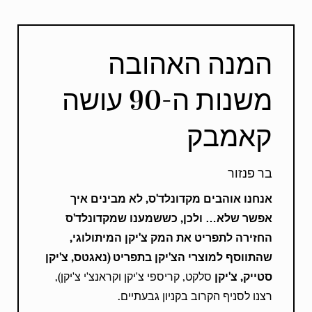
המנה האהובה
משנות ה-90 עושה
קאמבק
בר פנזור
אנחנו אוהבים מקדונלד'ס, לא מבינים איך
אפשר שלא… ולכן, כששמענו שמקדונלד'ס
החזירה לתפריט את המק צ'יקן המיתולוגי,
שהתווסף למוצרי הצ'יקן בתפריט (נאגטס, צ'יקן
סטייק, צ'יקן
סלקט, קריספי צ'יקן וקראנצ'י צ'יקן),
רצנו לסניף הקרוב בקניון גבעתיים.