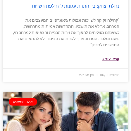
נחלת יצחק: בין התרת עגונות להחלפת רשויות
"קהילה זקוקה לשייכות וגבולות גיאוגרפיים המעצבים את
המרחב, אך לא את תושביו. התחדשות אמיתית מתרחשת,
כשאנחנו מצליחים להפוך את זירות הבנייה והצפיפות למרחב חי,
נושם ומלכד. המרחב צריך לשרת את הציבור ולא להתאים את
התושבים לתכנון"
קראו עוד »
06/30/2026
אין תגובות
אולם המשפט