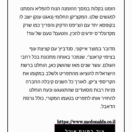
הזמנו בקלות במסך ההזמנה הנוח להפליא והמתנו
למגשים שלנו. המקצ'יקן החלומי (נאגט ענק) ישב לו
בקופסא יחד עם הצ'יפס הדקיק והפריך כמו שרק
מקדונלד'ס יודעים להכין. והטעם? טעם של עוד!
מדובר במוצר אייקוני, סנדביץ' עם קציצת עוף
בציפוי קראנצ'י, שנמכר באותה מתכונת בכל רחבי
העולם. עשר שנים מאז שהושק כאן, הוחלט ברשת
הישראלית להוציאו מהתפריט ולשלב במקומו את
הקריספי צ'יקן. לאורך כל השנים קיבלה החברה
פניות רבות מסועדים שהתגעגעו וכעת הוחלט
להחזיר אותו לתפריט בטעמו המקורי, כולל גרסת
הדאבל.
https://www.mcdonalds.co.il
עוד בפינת אוכל