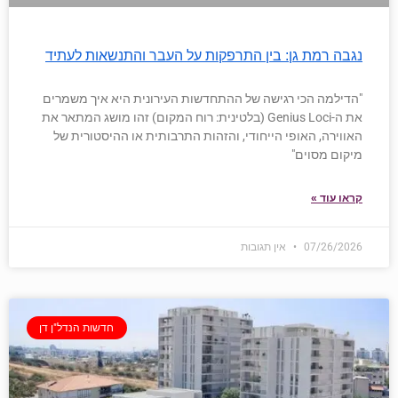
נגבה רמת גן: בין התרפקות על העבר והתנשאות לעתיד
"הדילמה הכי רגישה של ההתחדשות העירונית היא איך משמרים
את ה-Genius Loci (בלטינית: רוח המקום) זהו מושג המתאר את
האווירה, האופי הייחודי, והזהות התרבותית או ההיסטורית של
מיקום מסוים"
קראו עוד »
07/26/2026
אין תגובות
חדשות הנדל"ן דן