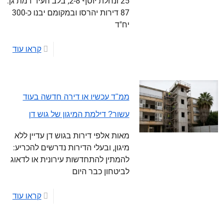
25 ונחלת יוסף 2-8, בלב העיר רמת גן.
87 דירות יהרסו ובמקומם יבנו כ-300
יח"ד
קראו עוד
ממ"ד עכשיו או דירה חדשה בעוד
עשור? דילמת המיגון של גוש דן
מאות אלפי דירות בגוש דן עדיין ללא
מיגון, ובעלי הדירות נדרשים להכריע:
להמתין להתחדשות עירונית או לדאוג
לביטחון כבר היום
קראו עוד