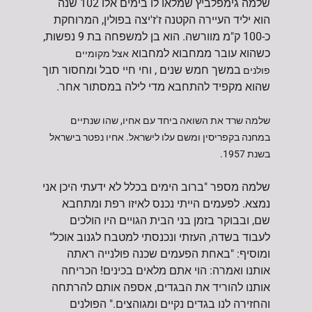
שלמה גימפלביץ שמלאו לו בימים אלו 102 שנה
הוא יליד העיירה הקטנה ז'ז'יצה בפולין, המרוחקת
כ-100 ק"מ מוורשה. הוא בן למשפחה בת 9 נפשות,
כשהוא עובר ממחבוא למחבוא
אצל מקומיים
במשך חמש שנים , וחי חיי סבל ומחסור תוך
פולנים
שהוא מקפיד להתחבא מדי לילה במסתור אחר.
שלמה שרד את השואה ביחד עם אחיו, שהו שנתיים
במחנה בקפריסין ומשם עלו לישראל. אחיו נפטר בישראל
בשנת 1957.
שלמה מספר "ברוב הימים בכלל לא ידעתי היכן אני
נמצא. לפעמים הייתי נכנס לאיזו רפת ומתחבא
שם, ובבוקר בזמן בני הבית הגויים היו הולכים
לעבוד בשדה, העזתי ונכנסתי למטבח לגנוב אוכל"
ומוסיף: "באחת הפעמים שכנה פולנייה ראתה
אותנו ואמרה: הוי אתם מלאים בכינים! הכריחה
אותנו להוריד את הבגדים, אספה אותם להרתחה
והחזירה לנו בגדים נקיים ומגוהצים." הפ
ולנים