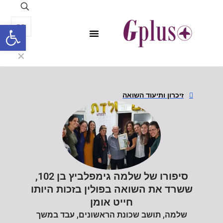
פתח סרגל
פנאי, לייף סטייל, קניות
התחדשות עירונית
מומחים מקצועיים
✕
זיכרון ותיעוד השואה
סיפורו של שלמה גימפלביץ בן 102,
ששרד את השואה בפולין בזכות היותו
חייט אומן
שלמה, תושב שכונת הראשונים, עבד במשך