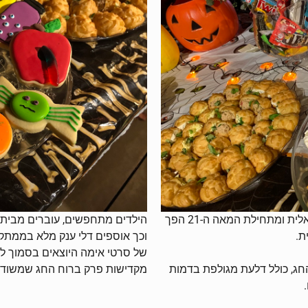
הלואין הוא חג עממי, ככל הנראה מהמורשת הקלטית-גאלית ומתחילת המאה ה-21 הפך
הילדים מתחפשים, עוברים מבית ל
ת.
וכך אוספים דלי ענק מלא בממתקי
של סרטי אימה היוצאים בסמוך ללי
החג, כולל דלעת מגולפת בדמות
מקדישות פרק ברוח החג שמשודר
.