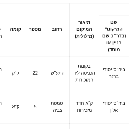
שם
תיאור
המיקום*
המיקום
רחוב
מספר
קומה
פ
(בדר״כ שם
(מילולית)
ה
בניין או
מוסד)
ב
בקומת
ביה"ס יסודי
ה
הכניסה ליד
התע"ש
22
ק"ק
ברנר
המזכירות
ה
ב
ביה"ס יסודי
ק"א חדר
סמטת
ה
5
ק"א
אלון
מזכירות
צביה
ה