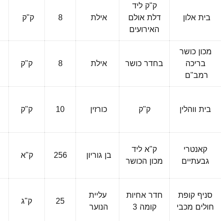
ק"ק ליד
בית אלון
דלת אולם
אילת
8
ק"ק
פ
האירועים
ה
מכון כושר
בריכה
בחדר כושר
אילת
8
ק"ק
פ
רמב"ם
ה
בית ווהלין
ק"ק
כורזין
10
ק"ק
פ
ה
קאנטרי
ק"א ליד
בן גוריון
256
ק"א
פ
גבעתיים
מכון הכושר
ה
סניף קופת
חדר אחיות
עליית
25
ק"ג
פ
חולים מכבי
קומה 3
הנוער
ה