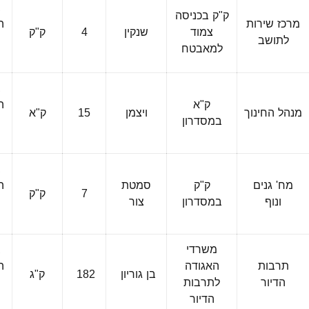
ב
ק"ק בכניסה
מרכז שירות
ה
צמוד
שנקין
4
ק"ק
לתושב
למאבטח
ה
ב
ק"א
ה
מנהל החינוך
ויצמן
15
ק"א
במסדרון
ה
ב
מח' גנים
ק"ק
סמטת
ה
7
ק"ק
ונוף
במסדרון
צור
ה
משרדי
ב
תרבות
האגודה
ה
בן גוריון
182
ק"ג
הדיור
לתרבות
הדיור
ה