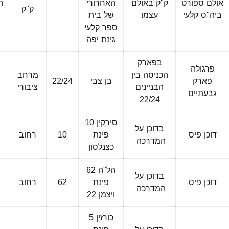
אולם ספורט
ק"ק באולם
האחרורי
ה
ק"ק
ביה"ס קלעי
עצמו
של בית
ספר קלעי
ה
גינת יפה
בפארק
פרגולה
הכניסה בין
מרחב
פארק
בן צבי
22/24
הבניינים
ציבורי
גבעתיים
22/24
סירקין 10
בדוכן על
דוכן פיס
פינת
10
רחוב
המדרכה
כצנלסון
הל"ה 62
בדוכן על
דוכן פיס
פינת
62
רחוב
המדרכה
ויצמן 22
כורזין 5