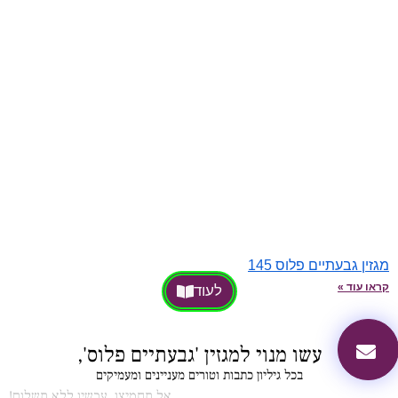
מגזין גבעתיים פלוס 145
קראו עוד »
לעוד
עשו מנוי למגזין 'גבעתיים פלוס',
בכל גיליון כתבות וטורים מעניינים ומעמיקים
אל תחמיצו, עכשיו ללא תשלום!