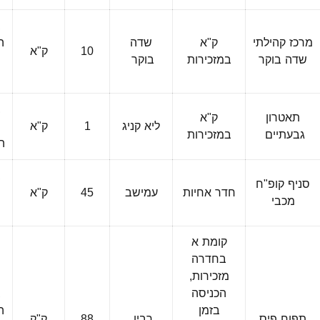
ב
מרכז קהילתי
ק"א
שדה
ה
10
ק"א
שדה בוקר
במזכירות
בוקר
ה
ב
תאטרון
ק"א
ליא קניג
1
ק"א
פ
גבעתיים
במזכירות
ה
ב
סניף קופ"ח
חדר אחיות
עמישב
45
ק"א
פ
מכבי
קומת א
בחדרה
מזכירות,
הכניסה
ב
בזמן
ה
תפוח פיס
רבין
88
ק"ק