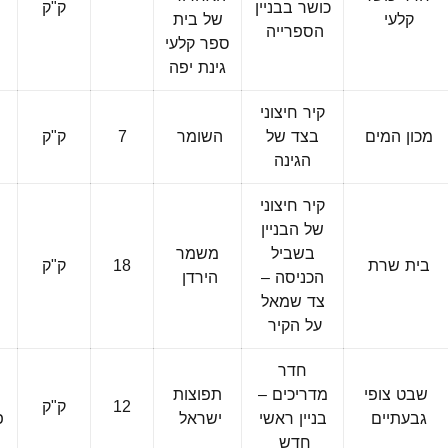
כושר בבניין
ק"ק
פ
קלעי
של בית
הספרייה
ה
ספר קלעי
גינת יפה
קיר חיצוני
מכון המים
בצד של
השומר
7
ק"ק
הגינה
קיר חיצוני
של הבניין
בשביל
משמר
בית שרת
18
ק"ק
הכניסה –
הירדן
צד שמאל
על הקיר
חדר
שבט צופי
מדריכים –
תפוצות
12
ק"ק
גבעתיים
בניין ראשי
ישראל
פ
חדש