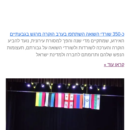
כ-350 שורדי השואה השתתפו בערב הוקרה מרגש בגבעתיים
האירוע, שמתקיים מדי שנה והפך למסורת עירונית, נועד להביע
הוקרה והערכה לשורדות ולשורדי השואה על גבורתם, תעצומות
הנפש שלהם ותרומתם לחברה ולמדינת ישראל
קראו עוד »