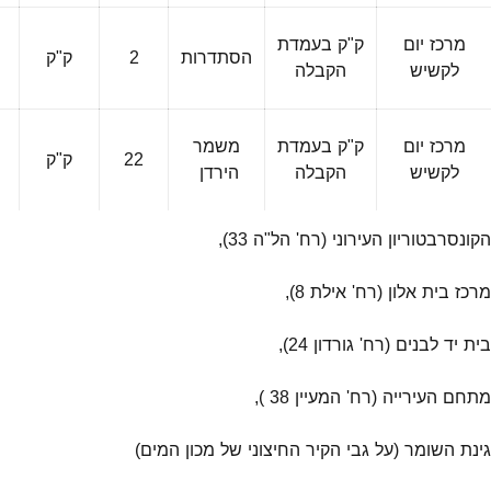
מרכז יום
ק"ק בעמדת
הסתדרות
2
ק"ק
פ
לקשיש
הקבלה
ה
מרכז יום
ק"ק בעמדת
משמר
22
ק"ק
פ
לקשיש
הקבלה
הירדן
ה
הקונסרבטוריון העירוני (רח' הל"ה 33),
מרכז בית אלון (רח' אילת 8),
בית יד לבנים (רח' גורדון 24),
מתחם העירייה (רח' המעיין 38 ),
גינת השומר (על גבי הקיר החיצוני של מכון המים)