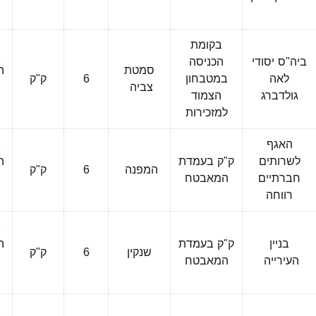
ה
בקומת
ב
ביה"ס יסודי
הכניסה
סמטת
ה
לאה
במטבחון
6
ק"ק
צביה
גולדברג
הצמוד
ה
למזכירות
האגף
ב
לשרותים
ק"ק בעמדת
ה
המפנה
6
ק"ק
חברתיים
המאבטח
רווחה
ה
ב
בניין
ק"ק בעמדת
ה
שנקין
6
ק"ק
העירייה
המאבטח
ה
ב