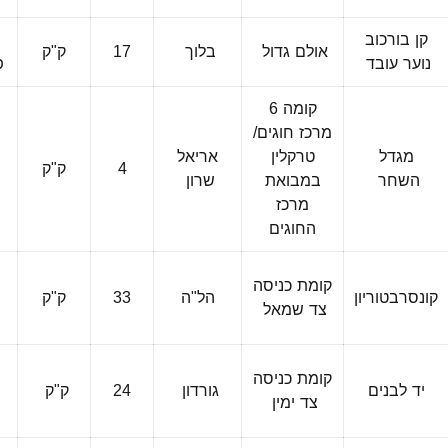
קן בורכוב
אולם גדול
בלוך
17
ק"ק
נוער עובד
פ
קומה 6
מרכז חוגים/
מגדל
טרקלין
אריאל
4
ק"ק
פ
השחר
במבואת
שרון
ה
מרכז
החוגים
קומת כניסה
קונסרבטוריון
הל"ה
33
ק"ק
פ
צד שמאל
ה
קומת כניסה
יד לבנים
גורדון
24
ק"ק
פ
צד ימין
ה