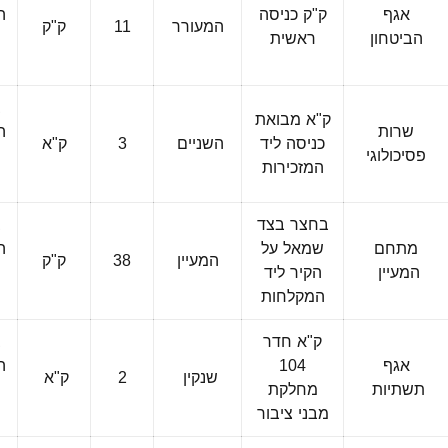
אגף
ק"ק כניסה
ה
המעורר
11
ק"ק
הביטחון
ראשית
ה
ב
ק"א מבואת
שרות
ה
כניסה ליד
השניים
3
ק"א
פסיכולוגי
המזכירות
ה
בחצר בצד
ב
מתחם
שמאל על
ה
המעיין
38
ק"ק
המעיין
הקיר ליד
המקלחות
ה
ק"א חדר
ב
אגף
104
ה
שנקין
2
ק"א
תשתיות
מחלקת
מבני ציבור
ה