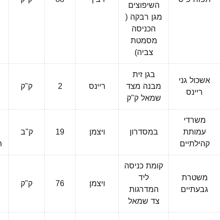
השיפוצים
מגן רבקה (
ה
הכניסה
מסמטת
צביה)
בגן זית
אשכול גני
מבנה מצד
ריינס
2
ק"ק
פ
ריינס
שמאל ק"ק
משרדי
עמותת
במסדרון
ויצמן
19
ק"ב
פ
קהילתיים
ה
קומת כניסה
משטרת
ליד
ויצמן
76
ק"ק
גבעתיים
המדרגות
צד שמאל