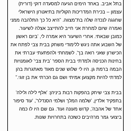
בתל אביב. באחד הימים הגיעה למסעדה דוקי (דורית)
עצמון – בכירת המדריכות הקוליות בתיאטרון הישראלי
שחגגה לנכדה שלה בת־מצווה. "היא כל כך התלהבה ממני
ואמרה שיום למחרת אני חייב להתייצב אצלה לשיעור.
כמובן שבאתי. אחרי השיעור היא אמרה לי, 'ביום ראשון
של השבוע אתה ניגש ללימודי משחק בבית צבי לפתח את
הכישרון שאני רואה בך'. לשמחתי ולהפתעתי עברתי את
בחינות הכניסה ולמדתי בבית הספר 'בית צבי' לאומנויות
הבמה ברמת גן. היו לי שלוש שנים מאוד מאתגרות בהן
למדתי להיות מקצוען אמיתי ושם גם הכרתי את בן זוגי."
בבית צבי שיחק בהפקות רבות ביניהן: 'אלף לילה ולילה'
בתפקיד אלדין, 'שלמה המלך ושלמי הסנדלר', 'עוד סיפור
אחד של אהבה', קדוש מעונה ועוד. גם שם היו לו כמה
ביצועי גמר מרהיבים כשזכה בתחרויות שונות.