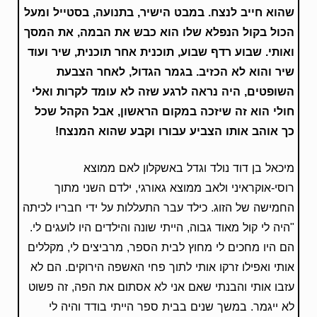
שהוא חייב לנצח. במבט הישיר, בתנועה, בסטייל ומעל
הכול בקול הנפלא שלו הוא כבש את הבמה, את המסך
ואותי. שבוע רדף שבוע, תוכנית אחר תוכנית, שיר ועוד
שיר והוא לא הכזיב. בגמר הגדול, לאחר הצבעת
השופטים, היה נראה לרגע שזה לא עומד לקרות ואלי
חולי הוא זה שיזכה במקום הראשון, אבל הקהל שכל
כך אוהב אותו הצביע עבורו וקבע שהוא המנצח!
מיכאל בן דוד נולד וגדל באשקלון לאם ממוצא
רוסי-אוקראיני ולאב ממוצא גאורגי, ילדם השני מתוך
החמישה של הזוג. כילד עבר התעללות על ידי חבריו לכיתה
"היה לי קול מאוד גבוה, הייתי שונה והילדים היו לועגים לי.
הם היו מחכים לי מחוץ לבית הספר, מרביצים לי, מקללים
אותי ואפילו זרקו אותי לתוך פחי האשפה הירוקים. הם לא
עזבו אותי והבנתי שאם אני לא אסתום את הפה, זה פשוט
לא ייגמר. במשך שנים בבית ספר הייתי בודד והיה לי