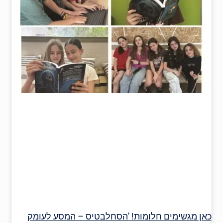
כאן מגשימים חלומות! 'הסחלבטיס – המסע לעומק