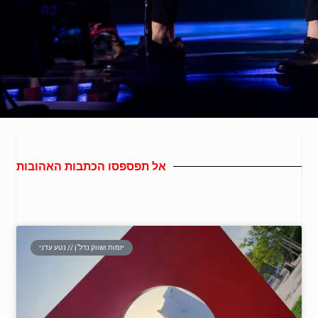
אל תפספסו הכתבות האהובות
יזמות ושווק נדל"ן // נטע עדני