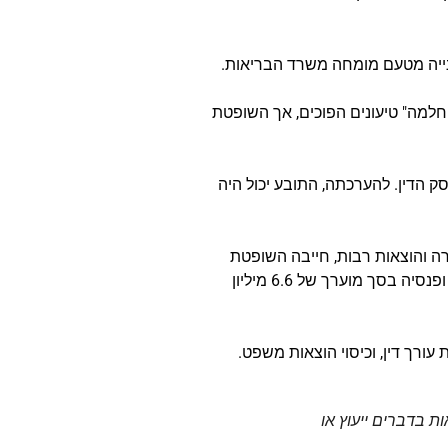
ייה מטעם מומחה משרד הבריאות.
חלמה" טיעונים הפוכים, אך השופטת
פטת לוי את תוחלת חייו של התובע על 8 שנים מיום מתן פסק הדין. להערכתה, התובע יכול היה
ה והוצאות רבות, חייבה השופטת
לוי את משרד הבריאות בפיצוי התובע בכ- 9.6 מיליון שקלים. סכום זה נקבע, בין היתר, על סמך הפסדי שכר ופנסיה בסך מוערך של 6.6 מיליון
ות בדברים ייעוץ או