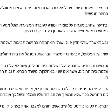
וא אב לשני ילדים ומצוי במלחמה יומיומית למול סרטן גרורתי וסופני. הוא אינו מ
בחינה הנפשית.
 בידיעה שחרב מונחת על צווארו, ומודע לעובדה המצערת, שכל מסע הי
ה מתעלם מהממצא החשוד שאובחן בעת ביקורו במיון.
ע למשרד עורכי הדין פייל ושות', המתמחה בהגשת תביעות רשלנות 
ו בשמו של המטופל, תביעה נגד משרד הבריאות, המנהל את בית החולים
ממצאים הברורים שהצביעו על רשלנות בית החולים, אשר לא עלה בידי 
נות בית החולים, אשר אינו שנוי במחלוקת, משרד הבריאות ובית הח
חד. לפני מספר ימים קיבלה השופטת ארנה לוי, מבית המשפט המחוזי
חולים התרשל בכך שלא המשיך את הבירור עליו הומלץ ובשל כך אובחנ
ריאות לטעון כי למטופל קיים אשם תורם למצבו, ואף קבעה כי קיים ק