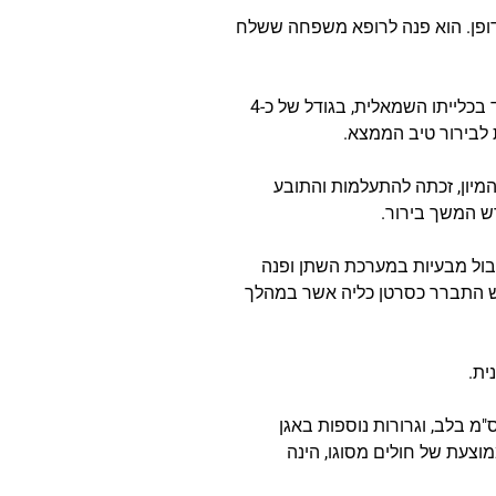
 יוצאי דופן. הוא פנה לרופא משפחה ששלח
בבית החולים נשלח התובע לאשפוז ולהשגחה, ובמהלך היום עבר בדיקת סי.טי. שבה התגלה ממצא מחשיד בכלייתו השמאלית, בגודל של כ-4
 לבירור טיב הממצא.
מיון, זכתה להתעלמות והתובע
ש המשך בירור.
', הוא החל לסבול מבעיות במערכת השתן ופנה
קודם לכן. הגוש התברר כסרטן כליה אשר במהלך
ית.
 השנים שלאחר מכן, התגלו אצל המטופל גרורה גם בריאה השמאלית, גרורה בלתי נתיחה בגודל 3 ס"מ בלב, וגרורות נוספות באגן
וצעת של חולים מסוגו, הינה