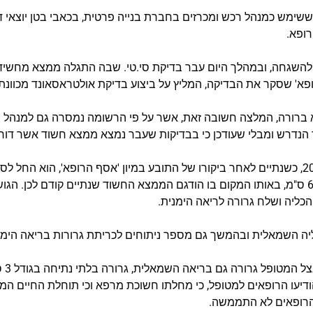
בגיל 42, חש התובע, ששימש כמנהל רכש ומכרזים בחברת בנייה פרטית, בכאבי בטן
רופא.
א' שסקר את הבדיקה, המליץ על ביצוע בדיקת אולטראסאונד מכוונת
לא ברורה, המלצה חשובה זאת, אשר על פי הרשומה נמסרה גם למנהל ה
 הנדרש ומבלי שעודכן כי בבדיקות שעבר נמצא ממצא חשוד אשר דור
לדברי עוה"ד פייל וקוריאט, בשנת 2014, כשנתיים לאחר ביקורו של התובע במיון 'אסף הרופא
לבירור, במהלכו אובחן גוש בקוטר 6.5 ס"מ, באותו המקום בו הודגם הממצא החשוד שנתיים 
כליה ושלח גרורה לריאה הימנית.
יה השמאלית ובהמשך גם מספר ניתוחים לכריתת גרורות בריאה הימנ
במהלך
דיעו הרופאים למטופל, כי מחלתו חשוכת מרפא וכי תוחלת החיים הממ
הרופאים לא התממשה.