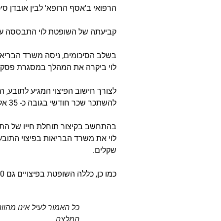
הרפואי ב'אסף הרופא' לבין אובדן סיכו
קביעתה של השופטת לוי התבססה על
בשלב הסיכומים, ניסה משרד הבריאות
לוי ביקרה את המהלך במסגרת פסק ד
להשתכר שכר חודשי בגובה כ- 35 אלף שקלים, אילולא נאלץ להפסיק לעבוד בתחילת 2019 בשל מחלתו.
בהתחשב בקיצור תוחלת חייו של התוב
שקלים.
כמו כן, כללה השופטת בפיצויים גם 700 אלף שקלים, בגין כאב וסבל. בנוסף, הוכללו בפיצויים גם שכר טרחת עורך דין, וכיסוי הוצאות משפט.
כל האמור לעיל אינו מהוו
המלצה