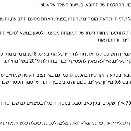
יי ההחלמה של התובע, בשיעור העולה על 50%.
 שתי חוות דעת מומחים שהונחו בפניה, האחת מטעם התביעה, והשנ
 להתנער מחוות דעתו של המומחה מטעמו, ולטעון בנושא "סיכויי הה
ינה, ודחתה אותו.
לצורך חישוב הפיצוי המגיע לתובע, העמידה השו
ע ובפגיעה הקריטית בהכנסתו, כמו גם בגין מצבו הקשה שמחייב עזר
ה תחליף ל
יעוץ פרטני ומלא ו/או המלצה לנקיטת פעולה כלשהי. אין לרא