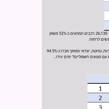
18.6% מכלל מכירות הרכב החדש היו רכבים היברידיים, כמעט 50,000, ומתוכם נמכרו ע"י טויוטה מעל מחצית – 26,130 רכבים המהווים כ-52% משוק
יונדאי מכרו 13,617 רכבים היברידיים המהווים כ-27%, וסוזוקי 7,703 היברידיים המהווים כ-15.5%. שלושת היצרניות, טויוטה, יונדאי וסוזוקי מכרו כ-94.5%
עם מנועים חשמליים? ימים יגידו…