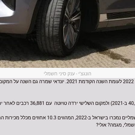
הונגצ'י - ענק סיני חשמלי
בגזרת הרכב החשמלי, 27,671 רכבים חשמליים נמכרו בי
מלי, מגמה? אולי?