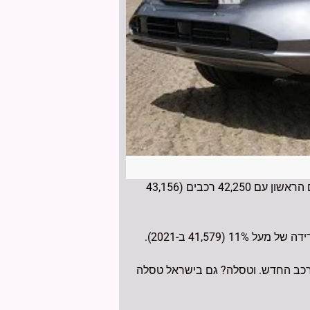
שוק הרכב בישראל הצטמק בכ-8% בשנת 2022 לעומת השנה הקודמת 2021. יונדאי שמרה גם השנה על המקום הראשון עם 42,250 רכבים (43,156
שראל ב-2022, המהווים 10.3 אחוזים מכלל מכירות הרכב החדש. וטסלה? גם בישראל טסלה