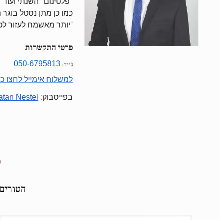
''פלטינום'' השנתי ועוד
כמו כן מתן נסטל בוגר ההכשרה הבינ
"יותר מאשמח לעזור לכם
פרטי התקשרות
050-6795813
נייד:
למשלוח אימייל לחצו כא
בפייסבוק:
tan Nestel
ד
הטורים 